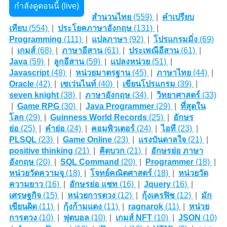
กำลังดูตอนนี้ (live)
สำนวนไทย
(559)
|
คำเปรียบ
เทียบ
(554)
|
ประโยคภาษาอังกฤษ
(131)
|
Programming
(111)
|
แปลภาษา
(92)
|
โปรแกรมมิ่ง
(69)
|
เกมส์
(68)
|
ภาษาอีสาน
(61)
|
ประเพณีอีสาน
(61)
|
Java
(59)
|
ลูกอีสาน
(59)
|
แปลงหน่วย
(51)
|
Javascript
(48)
|
หน่วยมาตรฐาน
(45)
|
ภาษาไทย
(44)
|
Oracle
(42)
|
เซเว่นไนท์
(40)
|
เขียนโปรแกรม
(39)
|
seven knight
(38)
|
ภาษาอังกฤษ
(34)
|
วิทยาศาสตร์
(33)
|
Game RPG
(30)
|
Java Programmer
(29)
|
ที่สุดใน
โลก
(29)
|
Guinness World Records
(25)
|
อักษร
ย่อ
(25)
|
คำย่อ
(24)
|
คอมพิวเตอร์
(24)
|
ไอที
(23)
|
PLSQL
(23)
|
Game Online
(23)
|
แรงบันดาลใจ
(21)
|
positive thinking
(21)
|
คิดบวก
(21)
|
อักษรย่อ ภาษา
อังกฤษ
(20)
|
SQL Command
(20)
|
Programmer
(18)
|
หน่วยวัดความจุ
(18)
|
โจทย์คณิตศาสตร์
(18)
|
หน่วยวัด
ความยาว
(16)
|
อักษรย่อ แชท
(16)
|
Jquery
(16)
|
เศรษฐกิจ
(15)
|
หน่วยการตวง
(12)
|
กุ้งเครฟิช
(12)
|
มัก
เขียนผิด
(11)
|
กุ้งก้ามแดง
(11)
|
ragnarok
(11)
|
หน่วย
การตวง
(10)
|
ฟุตบอล
(10)
|
เกมส์ NFT
(10)
|
JSON
(10)