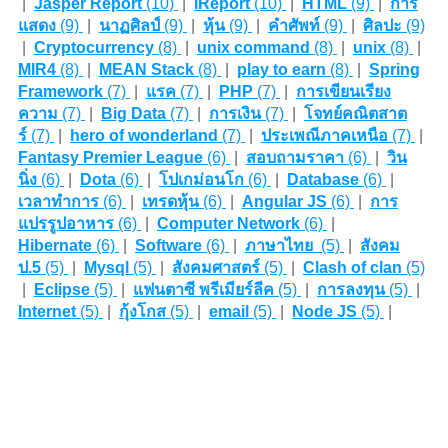
|
Jasper Report
(10)
|
iReport
(10)
|
HTML
(9)
|
การ
แสดง
(9)
|
นาฏศิลป์
(9)
|
หุ้น
(9)
|
คำศัพท์
(9)
|
ศิลปะ
(9)
|
Cryptocurrency
(8)
|
unix command
(8)
|
unix
(8)
|
MIR4
(8)
|
MEAN Stack
(8)
|
play to earn
(8)
|
Spring
Framework
(7)
|
แรค
(7)
|
PHP
(7)
|
การเขียนเรียง
ความ
(7)
|
Big Data
(7)
|
การเงิน
(7)
|
โจทย์คณิตสาต
ร์
(7)
|
hero of wonderland
(7)
|
ประเพณีภาคเหนือ
(7)
|
Fantasy Premier League
(6)
|
สอบถามราคา
(6)
|
วิน
นิ่ง
(6)
|
Dota
(6)
|
โปเกม่อนโก
(6)
|
Database
(6)
|
เวลาทำการ
(6)
|
เทรดหุ้น
(6)
|
Angular JS
(6)
|
การ
แปรรูปอาหาร
(6)
|
Computer Network
(6)
|
Hibernate
(6)
|
Software
(6)
|
ภาษาไทย
(5)
|
สังคม
ป.5
(5)
|
Mysql
(5)
|
สังคมศาสตร์
(5)
|
Clash of clan
(5)
|
Eclipse
(5)
|
แฟนตาซี พรีเมียร์ลีค
(5)
|
การลงทุน
(5)
|
Internet
(5)
|
กุ้งโกส
(5)
|
email
(5)
|
Node JS
(5)
|