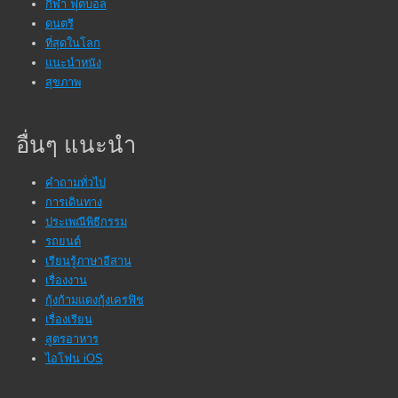
กีฬา ฟุตบอล
ดนตรี
ที่สุดในโลก
แนะนำหนัง
สุขภาพ
อื่นๆ แนะนำ
คำถามทั่วไป
การเดินทาง
ประเพณีพิธีกรรม
รถยนต์
เรียนรู้ภาษาอีสาน
เรื่องงาน
กุ้งก้ามแดงกุ้งเครฟิช
เรื่องเรียน
สูตรอาหาร
ไอโฟน iOS