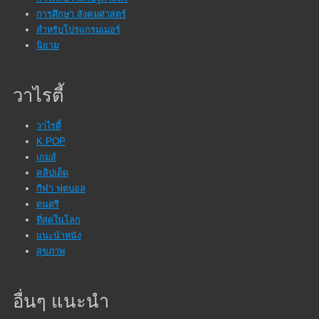
การศึกษา สังคมศาสตร์
สำหรับโปรแกรมเมอร์
นิยาม
วาไรตี้
วาไรตี้
K POP
เกมส์
คลิปเด็ด
กีฬา ฟุตบอล
ดนตรี
ที่สุดในโลก
แนะนำหนัง
สุขภาพ
อื่นๆ แนะนำ