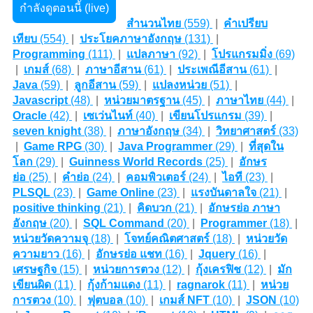
กำลังดูตอนนี้ (live)
สำนวนไทย
(559)
|
คำเปรียบ
เทียบ
(554)
|
ประโยคภาษาอังกฤษ
(131)
|
Programming
(111)
|
แปลภาษา
(92)
|
โปรแกรมมิ่ง
(69)
|
เกมส์
(68)
|
ภาษาอีสาน
(61)
|
ประเพณีอีสาน
(61)
|
Java
(59)
|
ลูกอีสาน
(59)
|
แปลงหน่วย
(51)
|
Javascript
(48)
|
หน่วยมาตรฐาน
(45)
|
ภาษาไทย
(44)
|
Oracle
(42)
|
เซเว่นไนท์
(40)
|
เขียนโปรแกรม
(39)
|
seven knight
(38)
|
ภาษาอังกฤษ
(34)
|
วิทยาศาสตร์
(33)
|
Game RPG
(30)
|
Java Programmer
(29)
|
ที่สุดใน
โลก
(29)
|
Guinness World Records
(25)
|
อักษร
ย่อ
(25)
|
คำย่อ
(24)
|
คอมพิวเตอร์
(24)
|
ไอที
(23)
|
PLSQL
(23)
|
Game Online
(23)
|
แรงบันดาลใจ
(21)
|
positive thinking
(21)
|
คิดบวก
(21)
|
อักษรย่อ ภาษา
อังกฤษ
(20)
|
SQL Command
(20)
|
Programmer
(18)
|
หน่วยวัดความจุ
(18)
|
โจทย์คณิตศาสตร์
(18)
|
หน่วยวัด
ความยาว
(16)
|
อักษรย่อ แชท
(16)
|
Jquery
(16)
|
เศรษฐกิจ
(15)
|
หน่วยการตวง
(12)
|
กุ้งเครฟิช
(12)
|
มัก
เขียนผิด
(11)
|
กุ้งก้ามแดง
(11)
|
ragnarok
(11)
|
หน่วย
การตวง
(10)
|
ฟุตบอล
(10)
|
เกมส์ NFT
(10)
|
JSON
(10)