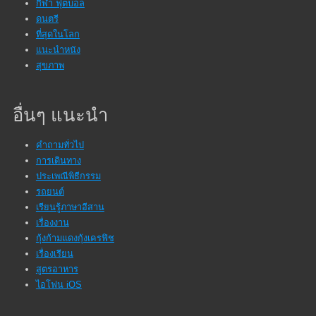
กีฬา ฟุตบอล
ดนตรี
ที่สุดในโลก
แนะนำหนัง
สุขภาพ
อื่นๆ แนะนำ
คำถามทั่วไป
การเดินทาง
ประเพณีพิธีกรรม
รถยนต์
เรียนรู้ภาษาอีสาน
เรื่องงาน
กุ้งก้ามแดงกุ้งเครฟิช
เรื่องเรียน
สูตรอาหาร
ไอโฟน iOS