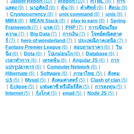
|
Jasper Report
(10)
|
iReport
(10)
|
HTML
(9)
|
การ
แสดง
(9)
|
นาฏศิลป์
(9)
|
หุ้น
(9)
|
คำศัพท์
(9)
|
ศิลปะ
(9)
|
Cryptocurrency
(8)
|
unix command
(8)
|
unix
(8)
|
MIR4
(8)
|
MEAN Stack
(8)
|
play to earn
(8)
|
Spring
Framework
(7)
|
แรค
(7)
|
PHP
(7)
|
การเขียนเรียง
ความ
(7)
|
Big Data
(7)
|
การเงิน
(7)
|
โจทย์คณิตสาต
ร์
(7)
|
hero of wonderland
(7)
|
ประเพณีภาคเหนือ
(7)
|
Fantasy Premier League
(6)
|
สอบถามราคา
(6)
|
วิน
นิ่ง
(6)
|
Dota
(6)
|
โปเกม่อนโก
(6)
|
Database
(6)
|
เวลาทำการ
(6)
|
เทรดหุ้น
(6)
|
Angular JS
(6)
|
การ
แปรรูปอาหาร
(6)
|
Computer Network
(6)
|
Hibernate
(6)
|
Software
(6)
|
ภาษาไทย
(5)
|
สังคม
ป.5
(5)
|
Mysql
(5)
|
สังคมศาสตร์
(5)
|
Clash of clan
(5)
|
Eclipse
(5)
|
แฟนตาซี พรีเมียร์ลีค
(5)
|
การลงทุน
(5)
|
Internet
(5)
|
กุ้งโกส
(5)
|
email
(5)
|
Node JS
(5)
|