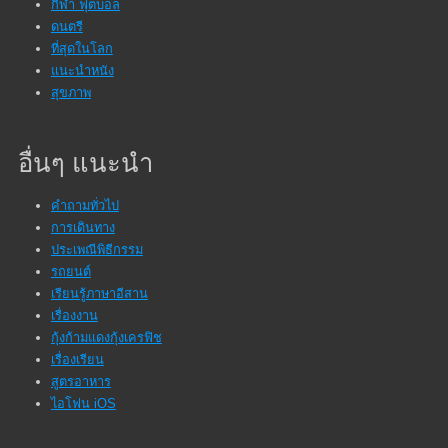
กีฬา ฟุตบอล
ดนตรี
ที่สุดในโลก
แนะนำหนัง
สุขภาพ
อื่นๆ แนะนำ
คำถามทั่วไป
การเดินทาง
ประเพณีพิธีกรรม
รถยนต์
เรียนรู้ภาษาอีสาน
เรื่องงาน
กุ้งก้ามแดงกุ้งเครฟิช
เรื่องเรียน
สูตรอาหาร
ไอโฟน iOS