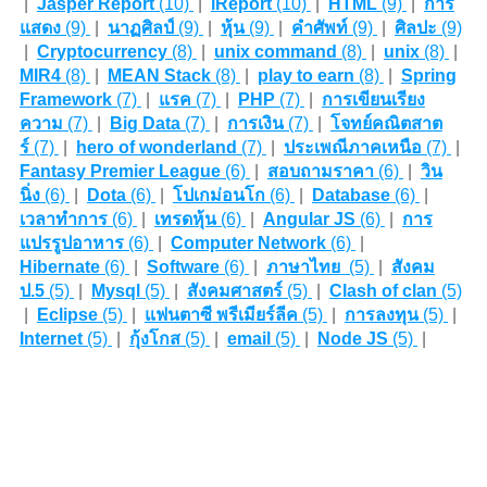
|
Jasper Report
(10)
|
iReport
(10)
|
HTML
(9)
|
การ
แสดง
(9)
|
นาฏศิลป์
(9)
|
หุ้น
(9)
|
คำศัพท์
(9)
|
ศิลปะ
(9)
|
Cryptocurrency
(8)
|
unix command
(8)
|
unix
(8)
|
MIR4
(8)
|
MEAN Stack
(8)
|
play to earn
(8)
|
Spring
Framework
(7)
|
แรค
(7)
|
PHP
(7)
|
การเขียนเรียง
ความ
(7)
|
Big Data
(7)
|
การเงิน
(7)
|
โจทย์คณิตสาต
ร์
(7)
|
hero of wonderland
(7)
|
ประเพณีภาคเหนือ
(7)
|
Fantasy Premier League
(6)
|
สอบถามราคา
(6)
|
วิน
นิ่ง
(6)
|
Dota
(6)
|
โปเกม่อนโก
(6)
|
Database
(6)
|
เวลาทำการ
(6)
|
เทรดหุ้น
(6)
|
Angular JS
(6)
|
การ
แปรรูปอาหาร
(6)
|
Computer Network
(6)
|
Hibernate
(6)
|
Software
(6)
|
ภาษาไทย
(5)
|
สังคม
ป.5
(5)
|
Mysql
(5)
|
สังคมศาสตร์
(5)
|
Clash of clan
(5)
|
Eclipse
(5)
|
แฟนตาซี พรีเมียร์ลีค
(5)
|
การลงทุน
(5)
|
Internet
(5)
|
กุ้งโกส
(5)
|
email
(5)
|
Node JS
(5)
|