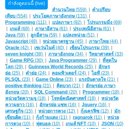
กำลังดูตอนนี้ (live)
สำนวนไทย
(559)
|
คำเปรียบ
เทียบ
(554)
|
ประโยคภาษาอังกฤษ
(131)
|
Programming
(111)
|
แปลภาษา
(92)
|
โปรแกรมมิ่ง
(69)
|
เกมส์
(68)
|
ภาษาอีสาน
(61)
|
ประเพณีอีสาน
(61)
|
Java
(59)
|
ลูกอีสาน
(59)
|
แปลงหน่วย
(51)
|
Javascript
(48)
|
หน่วยมาตรฐาน
(45)
|
ภาษาไทย
(44)
|
Oracle
(42)
|
เซเว่นไนท์
(40)
|
เขียนโปรแกรม
(39)
|
seven knight
(38)
|
ภาษาอังกฤษ
(34)
|
วิทยาศาสตร์
(33)
|
Game RPG
(30)
|
Java Programmer
(29)
|
ที่สุดใน
โลก
(29)
|
Guinness World Records
(25)
|
อักษร
ย่อ
(25)
|
คำย่อ
(24)
|
คอมพิวเตอร์
(24)
|
ไอที
(23)
|
PLSQL
(23)
|
Game Online
(23)
|
แรงบันดาลใจ
(21)
|
positive thinking
(21)
|
คิดบวก
(21)
|
อักษรย่อ ภาษา
อังกฤษ
(20)
|
SQL Command
(20)
|
Programmer
(18)
|
หน่วยวัดความจุ
(18)
|
โจทย์คณิตศาสตร์
(18)
|
หน่วยวัด
ความยาว
(16)
|
อักษรย่อ แชท
(16)
|
Jquery
(16)
|
เศรษฐกิจ
(15)
|
หน่วยการตวง
(12)
|
กุ้งเครฟิช
(12)
|
มัก
เขียนผิด
(11)
|
กุ้งก้ามแดง
(11)
|
ragnarok
(11)
|
หน่วย
การตวง
(10)
|
ฟุตบอล
(10)
|
เกมส์ NFT
(10)
|
JSON
(10)