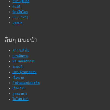
กีฬา ฟุตบอล
ดนตรี
ที่สุดในโลก
แนะนำหนัง
สุขภาพ
อื่นๆ แนะนำ
คำถามทั่วไป
การเดินทาง
ประเพณีพิธีกรรม
รถยนต์
เรียนรู้ภาษาอีสาน
เรื่องงาน
กุ้งก้ามแดงกุ้งเครฟิช
เรื่องเรียน
สูตรอาหาร
ไอโฟน iOS