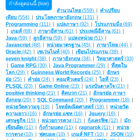
กำลังดูตอนนี้ (live)
สำนวนไทย
(559)
|
คำเปรียบ
เทียบ
(554)
|
ประโยคภาษาอังกฤษ
(131)
|
Programming
(111)
|
แปลภาษา
(92)
|
โปรแกรมมิ่ง
(69)
|
เกมส์
(68)
|
ภาษาอีสาน
(61)
|
ประเพณีอีสาน
(61)
|
Java
(59)
|
ลูกอีสาน
(59)
|
แปลงหน่วย
(51)
|
Javascript
(48)
|
หน่วยมาตรฐาน
(45)
|
ภาษาไทย
(44)
|
Oracle
(42)
|
เซเว่นไนท์
(40)
|
เขียนโปรแกรม
(39)
|
seven knight
(38)
|
ภาษาอังกฤษ
(34)
|
วิทยาศาสตร์
(33)
|
Game RPG
(30)
|
Java Programmer
(29)
|
ที่สุดใน
โลก
(29)
|
Guinness World Records
(25)
|
อักษร
ย่อ
(25)
|
คำย่อ
(24)
|
คอมพิวเตอร์
(24)
|
ไอที
(23)
|
PLSQL
(23)
|
Game Online
(23)
|
แรงบันดาลใจ
(21)
|
positive thinking
(21)
|
คิดบวก
(21)
|
อักษรย่อ ภาษา
อังกฤษ
(20)
|
SQL Command
(20)
|
Programmer
(18)
|
หน่วยวัดความจุ
(18)
|
โจทย์คณิตศาสตร์
(18)
|
หน่วยวัด
ความยาว
(16)
|
อักษรย่อ แชท
(16)
|
Jquery
(16)
|
เศรษฐกิจ
(15)
|
หน่วยการตวง
(12)
|
กุ้งเครฟิช
(12)
|
มัก
เขียนผิด
(11)
|
กุ้งก้ามแดง
(11)
|
ragnarok
(11)
|
หน่วย
การตวง
(10)
|
ฟุตบอล
(10)
|
เกมส์ NFT
(10)
|
JSON
(10)