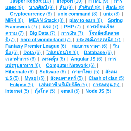
|
Jasper Report
(10)
|
iReport
(10)
|
HTML
(9)
|
การ
แสดง
(9)
|
นาฏศิลป์
(9)
|
หุ้น
(9)
|
คำศัพท์
(9)
|
ศิลปะ
(9)
|
Cryptocurrency
(8)
|
unix command
(8)
|
unix
(8)
|
MIR4
(8)
|
MEAN Stack
(8)
|
play to earn
(8)
|
Spring
Framework
(7)
|
แรค
(7)
|
PHP
(7)
|
การเขียนเรียง
ความ
(7)
|
Big Data
(7)
|
การเงิน
(7)
|
โจทย์คณิตสาต
ร์
(7)
|
hero of wonderland
(7)
|
ประเพณีภาคเหนือ
(7)
|
Fantasy Premier League
(6)
|
สอบถามราคา
(6)
|
วิน
นิ่ง
(6)
|
Dota
(6)
|
โปเกม่อนโก
(6)
|
Database
(6)
|
เวลาทำการ
(6)
|
เทรดหุ้น
(6)
|
Angular JS
(6)
|
การ
แปรรูปอาหาร
(6)
|
Computer Network
(6)
|
Hibernate
(6)
|
Software
(6)
|
ภาษาไทย
(5)
|
สังคม
ป.5
(5)
|
Mysql
(5)
|
สังคมศาสตร์
(5)
|
Clash of clan
(5)
|
Eclipse
(5)
|
แฟนตาซี พรีเมียร์ลีค
(5)
|
การลงทุน
(5)
|
Internet
(5)
|
กุ้งโกส
(5)
|
email
(5)
|
Node JS
(5)
|