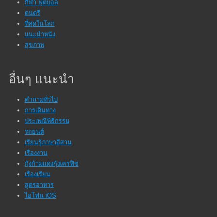
กีฬา ฟุตบอล
ดนตรี
ที่สุดในโลก
แนะนำหนัง
สุขภาพ
อื่นๆ แนะนำ
คำถามทั่วไป
การเดินทาง
ประเพณีพิธีกรรม
รถยนต์
เรียนรู้ภาษาอีสาน
เรื่องงาน
กุ้งก้ามแดงกุ้งเครฟิช
เรื่องเรียน
สูตรอาหาร
ไอโฟน iOS