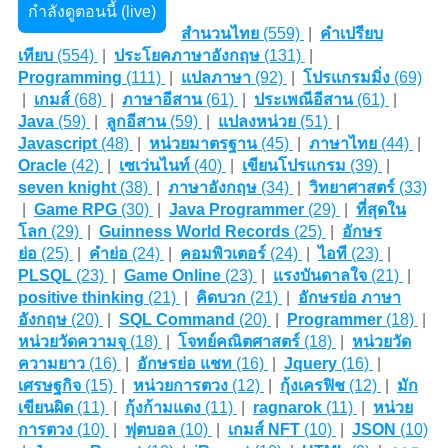
กำลังดูตอนนี้ (live)
สำนวนไทย
(559)
|
คำเปรียบ
เทียบ
(554)
|
ประโยคภาษาอังกฤษ
(131)
|
Programming
(111)
|
แปลภาษา
(92)
|
โปรแกรมมิ่ง
(69)
|
เกมส์
(68)
|
ภาษาอีสาน
(61)
|
ประเพณีอีสาน
(61)
|
Java
(59)
|
ลูกอีสาน
(59)
|
แปลงหน่วย
(51)
|
Javascript
(48)
|
หน่วยมาตรฐาน
(45)
|
ภาษาไทย
(44)
|
Oracle
(42)
|
เซเว่นไนท์
(40)
|
เขียนโปรแกรม
(39)
|
seven knight
(38)
|
ภาษาอังกฤษ
(34)
|
วิทยาศาสตร์
(33)
|
Game RPG
(30)
|
Java Programmer
(29)
|
ที่สุดใน
โลก
(29)
|
Guinness World Records
(25)
|
อักษร
ย่อ
(25)
|
คำย่อ
(24)
|
คอมพิวเตอร์
(24)
|
ไอที
(23)
|
PLSQL
(23)
|
Game Online
(23)
|
แรงบันดาลใจ
(21)
|
positive thinking
(21)
|
คิดบวก
(21)
|
อักษรย่อ ภาษา
อังกฤษ
(20)
|
SQL Command
(20)
|
Programmer
(18)
|
หน่วยวัดความจุ
(18)
|
โจทย์คณิตศาสตร์
(18)
|
หน่วยวัด
ความยาว
(16)
|
อักษรย่อ แชท
(16)
|
Jquery
(16)
|
เศรษฐกิจ
(15)
|
หน่วยการตวง
(12)
|
กุ้งเครฟิช
(12)
|
มัก
เขียนผิด
(11)
|
กุ้งก้ามแดง
(11)
|
ragnarok
(11)
|
หน่วย
การตวง
(10)
|
ฟุตบอล
(10)
|
เกมส์ NFT
(10)
|
JSON
(10)