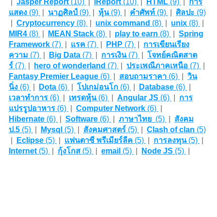
|
Jasper Report
(10)
|
iReport
(10)
|
HTML
(9)
|
การ
แสดง
(9)
|
นาฏศิลป์
(9)
|
หุ้น
(9)
|
คำศัพท์
(9)
|
ศิลปะ
(9)
|
Cryptocurrency
(8)
|
unix command
(8)
|
unix
(8)
|
MIR4
(8)
|
MEAN Stack
(8)
|
play to earn
(8)
|
Spring
Framework
(7)
|
แรค
(7)
|
PHP
(7)
|
การเขียนเรียง
ความ
(7)
|
Big Data
(7)
|
การเงิน
(7)
|
โจทย์คณิตสาต
ร์
(7)
|
hero of wonderland
(7)
|
ประเพณีภาคเหนือ
(7)
|
Fantasy Premier League
(6)
|
สอบถามราคา
(6)
|
วิน
นิ่ง
(6)
|
Dota
(6)
|
โปเกม่อนโก
(6)
|
Database
(6)
|
เวลาทำการ
(6)
|
เทรดหุ้น
(6)
|
Angular JS
(6)
|
การ
แปรรูปอาหาร
(6)
|
Computer Network
(6)
|
Hibernate
(6)
|
Software
(6)
|
ภาษาไทย
(5)
|
สังคม
ป.5
(5)
|
Mysql
(5)
|
สังคมศาสตร์
(5)
|
Clash of clan
(5)
|
Eclipse
(5)
|
แฟนตาซี พรีเมียร์ลีค
(5)
|
การลงทุน
(5)
|
Internet
(5)
|
กุ้งโกส
(5)
|
email
(5)
|
Node JS
(5)
|