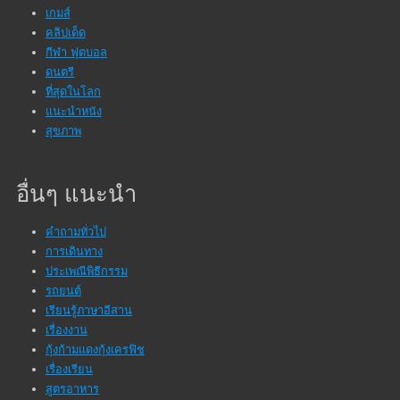
เกมส์
คลิปเด็ด
กีฬา ฟุตบอล
ดนตรี
ที่สุดในโลก
แนะนำหนัง
สุขภาพ
อื่นๆ แนะนำ
คำถามทั่วไป
การเดินทาง
ประเพณีพิธีกรรม
รถยนต์
เรียนรู้ภาษาอีสาน
เรื่องงาน
กุ้งก้ามแดงกุ้งเครฟิช
เรื่องเรียน
สูตรอาหาร