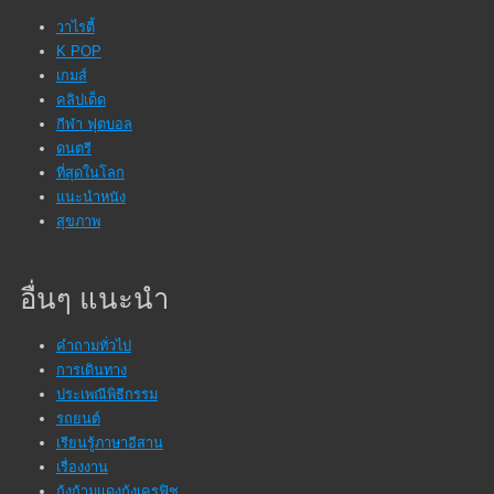
วาไรตี้
K POP
เกมส์
คลิปเด็ด
กีฬา ฟุตบอล
ดนตรี
ที่สุดในโลก
แนะนำหนัง
สุขภาพ
อื่นๆ แนะนำ
คำถามทั่วไป
การเดินทาง
ประเพณีพิธีกรรม
รถยนต์
เรียนรู้ภาษาอีสาน
เรื่องงาน
กุ้งก้ามแดงกุ้งเครฟิช