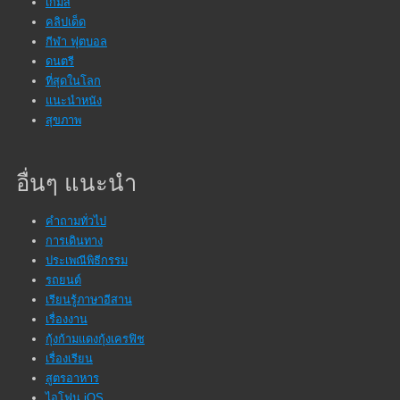
เกมส์
คลิปเด็ด
กีฬา ฟุตบอล
ดนตรี
ที่สุดในโลก
แนะนำหนัง
สุขภาพ
อื่นๆ แนะนำ
คำถามทั่วไป
การเดินทาง
ประเพณีพิธีกรรม
รถยนต์
เรียนรู้ภาษาอีสาน
เรื่องงาน
กุ้งก้ามแดงกุ้งเครฟิช
เรื่องเรียน
สูตรอาหาร
ไอโฟน iOS