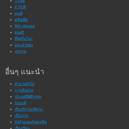
วาไรตี้
K POP
เกมส์
คลิปเด็ด
กีฬา ฟุตบอล
ดนตรี
ที่สุดในโลก
แนะนำหนัง
สุขภาพ
อื่นๆ แนะนำ
คำถามทั่วไป
การเดินทาง
ประเพณีพิธีกรรม
รถยนต์
เรียนรู้ภาษาอีสาน
เรื่องงาน
กุ้งก้ามแดงกุ้งเครฟิช
เรื่องเรียน