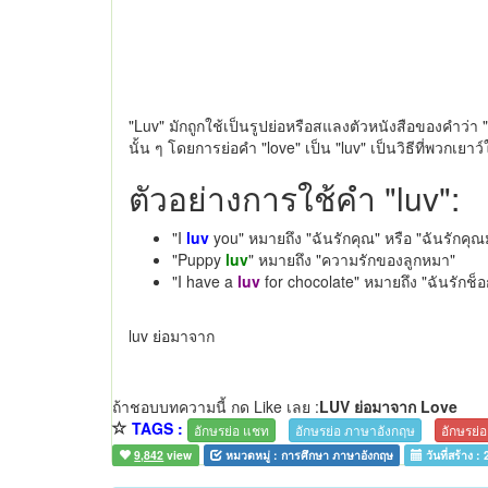
"Luv" มักถูกใช้เป็นรูปย่อหรือสแลงตัวหนังสือของคำว่า 
นั้น ๆ โดยการย่อคำ "love" เป็น "luv" เป็นวิธีที่พวกเยา
ตัวอย่างการใช้คำ "luv":
"I
luv
you" หมายถึง "ฉันรักคุณ" หรือ "ฉันรักคุ
"Puppy
luv
" หมายถึง "ความรักของลูกหมา"
"I have a
luv
for chocolate" หมายถึง "ฉันรักช
luv ย่อมาจาก
ถ้าชอบบทความนี้ กด Like เลย :
LUV ย่อมาจาก Love
TAGS :
อักษรย่อ แชท
อักษรย่อ ภาษาอังกฤษ
อักษรย่อ
9,842
view
หมวดหมู่ :
การศึกษา ภาษาอังกฤษ
วันที่สร้าง :