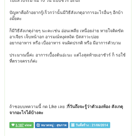
ไปแล้วประมาณ 10 วัน แบบชัวร์ อ่ะนะ
ปัญหาคือถ้าอยากรู้เร็วกว่านั้นมีวิธีสังเกตุอาการอะไรอื่นๆ อีกบ้า
งมั๊ยคะ
ก็มีวิธีสังเกตุง่ายๆ นะคะเช่น อ่อนเพลีย เหนื่อยง่าย หายใจติดขัด
อาเจียร เจ็บหน้าอก อารมณ์หงุดหงิด ปัสสาวะบ่อย
อยากอาหาร หรือ เบื่ออาหาร จนผิดปรกติ หรือ มีอาการตัวบวม
ประมาณนี้ค่ะ อาการเบื้องต้นอ่ะนะ แต่ไงสุดท้ายเอาชัวร์ ก็ รอใช้
ที่ตรวจครรภ์ค่ะ
ถ้าชอบบทความนี้ กด Like เลย :
กี่วันถึงจะรู้ว่าตัวเองท้อง สังเกตุ
จากอะไรได้บ้างคะ
3,187
view
หมวดหมู่ :
สุขภาพ
วันที่สร้าง :
21/06/2014