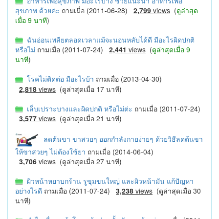
อาหารเพื่อสุขภาพ มีอะไรบ้าง ช่วยแนะนำ อาหารเพื่อ
สุขภาพ ด้วยค่ะ
ถามเมื่อ (2011-06-28)
2,799
views
(
ดูล่าสุด
เมื่อ 9 นาที
)
ฉันอ่อนเพลียตลอดเวลาแม้จะนอนหลับได้ดี มีอะไรผิดปกติ
หรือไม่
ถามเมื่อ (2011-07-24)
2,441
views
(
ดูล่าสุดเมื่อ 9
นาที
)
โรคไม่ติดต่อ มีอะไรบ้า
ถามเมื่อ (2013-04-30)
2,818
views
(ดูล่าสุดเมื่อ 17 นาที)
เล็บเปราะบางและผิดปกติ หรือไม่ต่ะ
ถามเมื่อ (2011-07-24)
3,577
views
(ดูล่าสุดเมื่อ 21 นาที)
ลดต้นขา ขาสวยๆ ออกกำลังกายง่ายๆ ด้วยวิธีลดต้นขา
ให้ขาสวยๆ ไม่ต้องใช้ยา
ถามเมื่อ (2014-06-04)
3,706
views
(ดูล่าสุดเมื่อ 27 นาที)
ผิวหน้าหยาบกร้าน รูขุมขนใหญ่ และผิวหน้ามัน แก้ปัญหา
อย่างไรดี
ถามเมื่อ (2011-07-24)
3,238
views
(ดูล่าสุดเมื่อ 30
นาที)