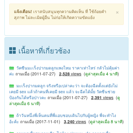
×
แจ้งเตือน!
เราสนับสนุนทุกความคิดเห็น ที่ ใช้ถ้อยคำ
สุภาพ ไม่ละเมิดผู้อื่น ไม่ก่อให้เกิดความขัดแย้ง
เนื้อหาที่เกี่ยวช้อง
วัคซีนมะเร็งปากมดลูกแพงไหม ราคาเท่าไหร่ กลัวไม่คุ้มค่า
ค่ะ
ถามเมื่อ (2011-07-27)
2,528
views
(
ดูล่าสุดเมื่อ 4 นาที
)
มะเร็งปากมดลูก จริงหรือเปล่าคะว่า จะต้องฉีดตั้งแต่ยังไม่
เคยมี sex แล้วถ้าคนที่เคยมี sex แล้ว จะฉีดได้มั้ย วัคซีนช่วย
ป้องกันได้หรือป่าวคะ
ถามเมื่อ (2011-07-27)
2,391
views
(
ดู
ล่าสุดเมื่อ 6 นาที
)
ถ้าวันหนึ่งพี่เห็นคนที่พี่แอบชอบเดินไปกับผู้หญิง พี่จะทำไง
อ้ะค้ะ
ถามเมื่อ (2017-11-01)
3,240
views
(
ดูล่าสุดเมื่อ 8 นาที
)