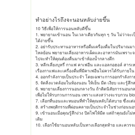
ทำอย่างไรถึงจะนอนหลับง่ายขึ้น
10 วิธีเพื่อให้การนอนหลับดีขึ้น
1. พยายามเข้านอน ในเวลาเดียวกันทุก ๆ วัน ไม่ว่าจ
ได้ง่ายขึ้น
2. อย่ารับประทานอาหารหรือดื่มเครื่องดื่มในปริมาณ
ไหลย้อน พยายามเลี่ยงอาหารเผ็ดและอาหารมันเพราะจะทำ
ไปจะทำให้คุณต้องตื่นมาเข้าห้องน้ำกลางดึก
3. หลีกเลี่ยงบุหรี่ กาแฟ คาเฟอืน และแอลกอฮอล์ สารเหล
เรื่องกาแฟและเครื่องดื่มที่มีคาเฟอืนไม่ควรได้รับภ
4. ออกกำลังกายเป็นประจำ โดยเฉพาะการออกกำลังกายปร
5. จัดสิ่งแวดล้อมในห้องนอน ให้เย็น มืด เงียบ และรู้สึ
6. พยายามเลี่ยงการนอนกลางวัน ถ้าติดนิสัยการนอนกลา
เพื่อไม่ให้รบกวนการนอน เพราะแสงสว่างจะรบกวน biol
7. เลือกที่นอนและหมอนที่ทำให้คุณหลับได้สบาย ซึ่งแ
8. สร้างพฤติกรรมที่ผ่อนคลายเป็นประจำในช่วงก่อนนอน ซ
9. เข้านอนเมื่อคุณรู้สึกง่วง ปิดไฟให้มืด แต่ถ้าคุณยัง
เดิม
10. เลือกใช้ยานอนหลับเป็นทางเลือกสุดท้าย และควรจะพบแ