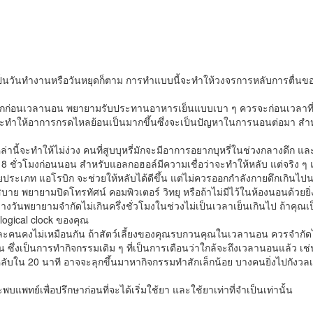
ะเป็นวันทำงานหรือวันหยุดก็ตาม การทำแบบนี้จะทำให้วงจรการหลับการตื่น
มากก่อนเวลานอน พยายามรับประทานอาหารเย็นแบบเบา ๆ ควรจะก่อนเวลาที่จะ
ให้อาการกรดไหลย้อนเป็นมากขึ้นซึ่งจะเป็นปัญหาในการนอนต่อมา สำหรับเรื
่านี้จะทำให้ไม่ง่วง คนที่สูบบุหรี่มักจะมีอาการอยากบุหรี่ในช่วงกลางดึก แล
ายใน 8 ชั่วโมงก่อนนอน สำหรับแอลกอฮอล์มีความเชื่อว่าจะทำให้หลับ แต่จร
ะเภท แอโรบิก จะช่วยให้หลับได้ดีขึ้น แต่ไม่ควรออกกำลังกายดึกเกินไปนะ
กสบาย พยายามปิดโทรทัศน์ คอมพิวเตอร์ วิทยุ หรือถ้าไม่มีไว้ในห้องนอนด้วยยิ่
งวันพยายามจำกัดไม่เกินครึ่งชั่วโมงในช่วงไม่เป็นเวลาเย็นเกินไป ถ้าคุ
ogical clock ของคุณ
ต่ละคนคงไม่เหมือนกัน ถ้าสัตว์เลี้ยงของคุณรบกวนคุณในเวลานอน ควรจำกัด
ึ่งเป็นการทำกิจกรรมเดิม ๆ ที่เป็นการเตือนว่าใกล้จะถึงเวลานอนแล้ว เช่น 
ไม่หลับใน 20 นาที อาจจะลุกขึ้นมาหากิจกรรมทำสักเล็กน้อย บางคนยิ่งไปกังวลเ
พทย์เพื่อปรึกษาก่อนที่จะได้เริ่มใช้ยา และใช้ยาเท่าที่จำเป็นเท่านั้น