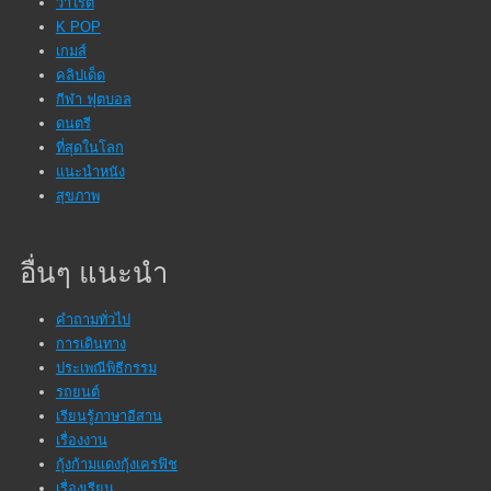
วาไรตี้
K POP
เกมส์
คลิปเด็ด
กีฬา ฟุตบอล
ดนตรี
ที่สุดในโลก
แนะนำหนัง
สุขภาพ
อื่นๆ แนะนำ
คำถามทั่วไป
การเดินทาง
ประเพณีพิธีกรรม
รถยนต์
เรียนรู้ภาษาอีสาน
เรื่องงาน
กุ้งก้ามแดงกุ้งเครฟิช
เรื่องเรียน