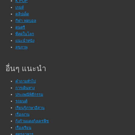
K POP
เกมส์
คลิปเด็ด
กีฬา ฟุตบอล
ดนตรี
ที่สุดในโลก
แนะนำหนัง
สุขภาพ
อื่นๆ แนะนำ
คำถามทั่วไป
การเดินทาง
ประเพณีพิธีกรรม
รถยนต์
เรียนรู้ภาษาอีสาน
เรื่องงาน
กุ้งก้ามแดงกุ้งเครฟิช
เรื่องเรียน
สูตรอาหาร