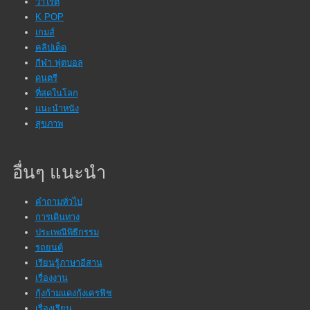
วาไรตี้
K POP
เกมส์
คลิปเด็ด
กีฬา ฟุตบอล
ดนตรี
ที่สุดในโลก
แนะนำหนัง
สุขภาพ
อื่นๆ แนะนำ
คำถามทั่วไป
การเดินทาง
ประเพณีพิธีกรรม
รถยนต์
เรียนรู้ภาษาอีสาน
เรื่องงาน
กุ้งก้ามแดงกุ้งเครฟิช
เรื่องเรียน