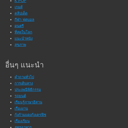
K POP
เกมส์
คลิปเด็ด
กีฬา ฟุตบอล
ดนตรี
ที่สุดในโลก
แนะนำหนัง
สุขภาพ
อื่นๆ แนะนำ
คำถามทั่วไป
การเดินทาง
ประเพณีพิธีกรรม
รถยนต์
เรียนรู้ภาษาอีสาน
เรื่องงาน
กุ้งก้ามแดงกุ้งเครฟิช
เรื่องเรียน
สูตรอาหาร