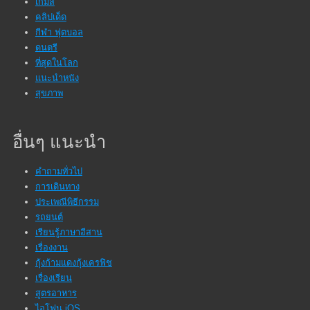
เกมส์
คลิปเด็ด
กีฬา ฟุตบอล
ดนตรี
ที่สุดในโลก
แนะนำหนัง
สุขภาพ
อื่นๆ แนะนำ
คำถามทั่วไป
การเดินทาง
ประเพณีพิธีกรรม
รถยนต์
เรียนรู้ภาษาอีสาน
เรื่องงาน
กุ้งก้ามแดงกุ้งเครฟิช
เรื่องเรียน
สูตรอาหาร
ไอโฟน iOS