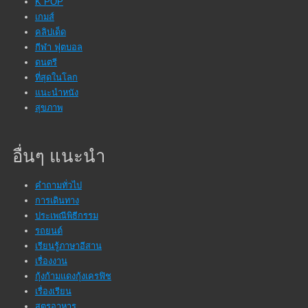
K POP
เกมส์
คลิปเด็ด
กีฬา ฟุตบอล
ดนตรี
ที่สุดในโลก
แนะนำหนัง
สุขภาพ
อื่นๆ แนะนำ
คำถามทั่วไป
การเดินทาง
ประเพณีพิธีกรรม
รถยนต์
เรียนรู้ภาษาอีสาน
เรื่องงาน
กุ้งก้ามแดงกุ้งเครฟิช
เรื่องเรียน
สูตรอาหาร