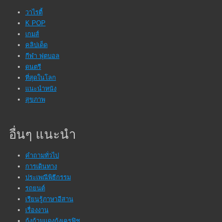
วาไรตี้
K POP
เกมส์
คลิปเด็ด
กีฬา ฟุตบอล
ดนตรี
ที่สุดในโลก
แนะนำหนัง
สุขภาพ
อื่นๆ แนะนำ
คำถามทั่วไป
การเดินทาง
ประเพณีพิธีกรรม
รถยนต์
เรียนรู้ภาษาอีสาน
เรื่องงาน
กุ้งก้ามแดงกุ้งเครฟิช