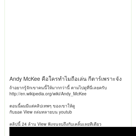
Andy McKee คือใครทำไมถือเล่น กีตาร์เพราะจัง
ถ้าอยากรู้จักเขาคนนี้ให้มากกว่านี้ ตามไปดูที่นี่เลยครับ
http://en.wikipedia.org/wiki/Andy_McKee
ตอนนี้ผมมีแต่คลิปเทพๆ ของเขาให้ดู
กับยอด View ถล่มทลายบน youtub
คลิปนี้ 24 ล้าน View ฟังจนจบถึงกับเคลิ้มเลยทีเดียว