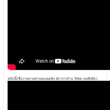
คลิปนี้เชื่อว่าหลายท่านคงเคยฟัง 40 กว่าล้าน View เลยทีเดียว