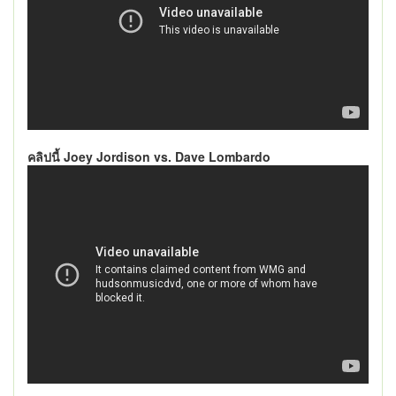
คลิปนี้ Joey Jordison vs. Dave Lombardo