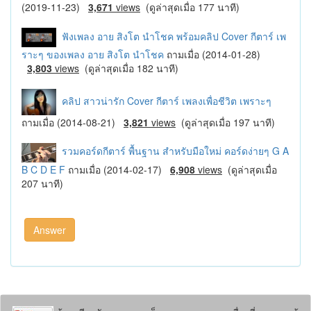
(2019-11-23)
3,671
views
(ดูล่าสุดเมื่อ 177 นาที)
ฟังเพลง อาย สิงโต นำโชค พร้อมคลิป Cover กีตาร์ เพ
ราะๆ ของเพลง อาย สิงโต นำโชค
ถามเมื่อ (2014-01-28)
3,803
views
(ดูล่าสุดเมื่อ 182 นาที)
คลิป สาวน่ารัก Cover กีตาร์ เพลงเพื่อชีวิต เพราะๆ
ถามเมื่อ (2014-08-21)
3,821
views
(ดูล่าสุดเมื่อ 197 นาที)
รวมคอร์ดกีตาร์ พื้นฐาน สำหรับมือใหม่ คอร์ดง่ายๆ G A
B C D E F
ถามเมื่อ (2014-02-17)
6,908
views
(ดูล่าสุดเมื่อ
207 นาที)