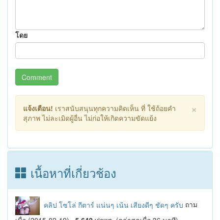
โดย
Comment
×
แจ้งเตือน!
เราสนับสนุนทุกความคิดเห็น ที่ ใช้ถ้อยคำ
สุภาพ ไม่ละเมิดผู้อื่น ไม่ก่อให้เกิดความขัดแย้ง
เนื้อหาที่เกี่ยวช้อง
คลิป โซโล่ กีตาร์ แน่นๆ เน้น เสียงดีๆ ชัดๆ ครับ
ถาม
เมื่อ (2015-02-19)
5,642
views
(ดูล่าสุดเมื่อ 36 นาที)