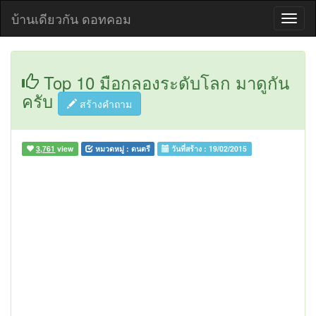
บ้านเดียวกัน ดอทคอม
Top 10 มือกลองระดับโลก มาดูกัน
ครับ
สร้างคำถาม
3,761
view
หมวดหมู่ :
ดนตรี
วันที่สร้าง :
19/02/2015