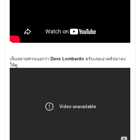
เห็นหลายท่านบอกว่า
Dave Lombardo
ครับเลยเอาคลิปมาลง
ให้ดู