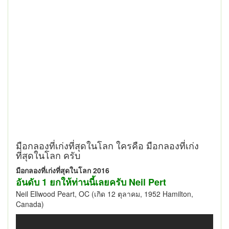
มือกลองที่เก่งที่สุดในโลก ใครคือ มือกลองที่เก่ง
ที่สุดในโลก ครับ
มือกลองที่เก่งที่สุดในโลก 2016
อันดับ 1 ยกให้ท่านนี้เลยครับ Neil Pert
Neil Ellwood Peart, OC (เกิด 12 ตุลาคม, 1952 Hamilton,
Canada)