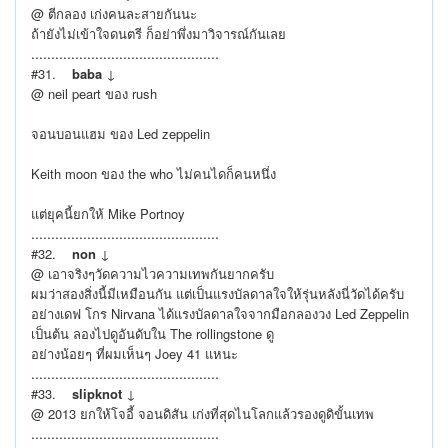
@ ตีกลอง เก่งคนละสายกันนะ
ถ้ายังไม่เข้าใจดนตรี ก็อย่าพึ่งมาวิจารณ์กันเลย
...............................................
#31.
baba
↓
@ neil peart ของ rush
จอนบอนแฮม ของ Led zeppelin
Keith moon ของ the who ไม่คนไดก็คนหนึ่ง
แต่ยุคนี้ยกให้ Mike Portnoy
...............................................
#32.
non
↓
@ เอาจริงๆวัดความไวความเทพกันยากครับ
ผมว่าสองสิ่งนี้มีเหมือนกัน แต่เป็นแรงบัลดาลใจให้รุ่นหลังนี่วัดได้ครับ
อย่างเดฟ โกร Nirvana ได้แรงบัลดาลใจจากมือกลองวง Led Zeppelin
เป็นต้น ลองไปดูอันดับใน The rollingstone ดู
อย่างน้อยๆ ที่ผมเห็นๆ Joey 41 แหนะ
...............................................
#33.
slipknot
↓
@ 2013 ยกให้โจอี้ จอนดิสัน เก่งที่สุดไนโลกแล้วรองดูดิขั้นเทพ
...............................................