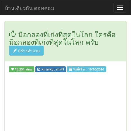
บ้านเดียวกัน ดอทคอม
มือกลองที่เก่งที่สุดในโลก ใครคือ
มือกลองที่เก่งที่สุดในโลก ครับ
สร้างคำถาม
15,234
view
หมวดหมู่ :
ดนตรี
วันที่สร้าง :
15/10/2016