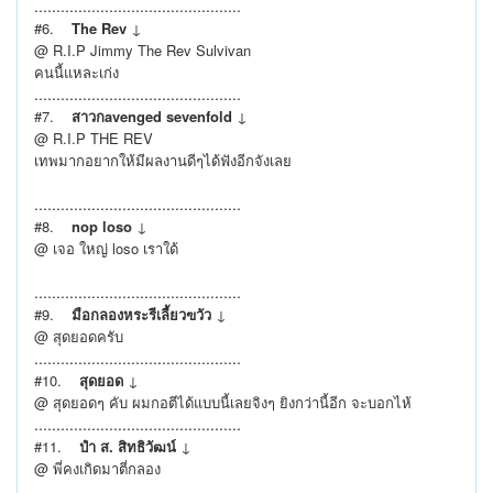
...............................................
#6.
The Rev
↓
@ R.I.P Jimmy The Rev Sulvivan
คนนี้แหละเก่ง
...............................................
#7.
สาวกavenged sevenfold
↓
@ R.I.P THE REV
เทพมากอยากให้มีผลงานดีๆได้ฟังอีกจังเลย
...............................................
#8.
nop loso
↓
@ เจอ ใหญ่ loso เราใด้
...............................................
#9.
มือกลองหระรีเลี้ยวฃวัว
↓
@ สุดยอดครับ
...............................................
#10.
สุดยอด
↓
@ สุดยอดๆ คับ ผมกอตีได้แบบนี้เลยจิงๆ ยิงกว่านี้อีก จะบอกไห้
...............................................
#11.
ปำ ส. สิทธิวัฒน์
↓
@ พี่คงเกิดมาตี่กลอง
...............................................