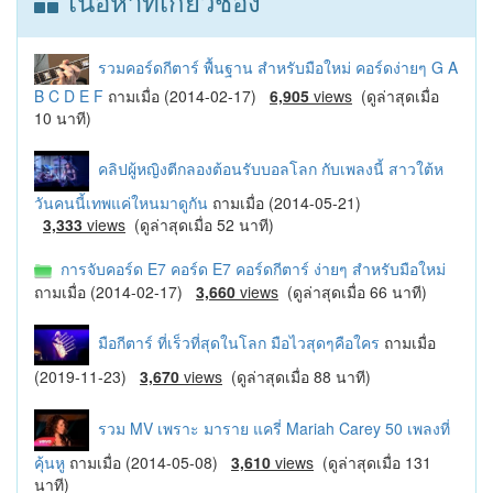
เนื้อหาที่เกี่ยวช้อง
รวมคอร์ดกีตาร์ พื้นฐาน สำหรับมือใหม่ คอร์ดง่ายๆ G A
B C D E F
ถามเมื่อ (2014-02-17)
6,905
views
(ดูล่าสุดเมื่อ
10 นาที)
คลิปผู้หญิงตีกลองต้อนรับบอลโลก กับเพลงนี้ สาวใต้ห
วันคนนี้เทพแค่ใหนมาดูกัน
ถามเมื่อ (2014-05-21)
3,333
views
(ดูล่าสุดเมื่อ 52 นาที)
การจับคอร์ด E7 คอร์ด E7 คอร์ดกีตาร์ ง่ายๆ สำหรับมือใหม่
ถามเมื่อ (2014-02-17)
3,660
views
(ดูล่าสุดเมื่อ 66 นาที)
มือกีตาร์ ที่เร็วที่สุดในโลก มือไวสุดๆคือใคร
ถามเมื่อ
(2019-11-23)
3,670
views
(ดูล่าสุดเมื่อ 88 นาที)
รวม MV เพราะ มาราย แครี่ Mariah Carey 50 เพลงที่
คุ้นหู
ถามเมื่อ (2014-05-08)
3,610
views
(ดูล่าสุดเมื่อ 131
นาที)