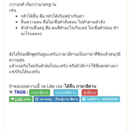
กว่าปกติ เกินกว่ามาตรฐาน
เช่น
กลัวได้ลื่น คือ กลัวได้เกินหน้าเกินตา
ลื่นความคน คือไม่เชื่อคำสั่งสอน ไม่ทำตามคำสั่ง
หัวล้านลื่นครู คือ คนที่ทำอะไรเกินเลย ไม่เชื่อคำสอน ทำ
อะไรแผลงๆ
ยังไงก็ลองฝึกพูดกันดูนะครับ
ภาษาอีสาน
เป็นภาษาที่ฟังแล้วสนุกมี
ความสุข
แล้วเจอกันใหม่กับคำต่อไปนะครับ หรือถ้ามีการใช้ที่แตกต่างมา
แชร์กันได้นะครับ
ถ้าชอบบทความนี้ กด Like เลย :
ได้ลื่น ภาษาอีสาน
TAGS :
ภาษาอีสาน
ประเพณีอีสาน
ลูกอีสาน
2,945
view
หมวดหมู่ :
เรียนรู้ภาษาอีสาน
วันที่สร้าง :
30/06/2020