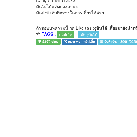
แล้วดูว่ามันบินได้จริงๆ
มันไม่ได้แค่ตกลงมานะ
มันยังบังคับทิศทางในการเลี้ยวได้ด้วย
ถ้าชอบบทความนี้ กด Like เลย :
งูบินได้ เลื้อยมายังน
TAGS :
คลิปเด็ด
คลิปงูบินได้
5,970
view
หมวดหมู่ :
คลิปเด็ด
วันที่สร้าง :
30/01/202