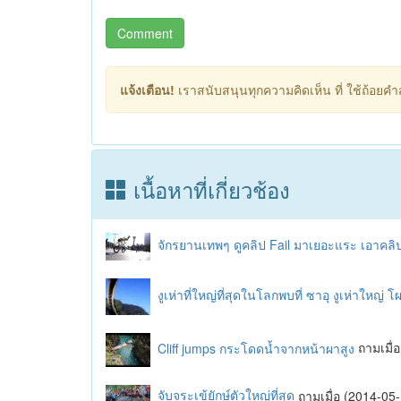
Comment
แจ้งเตือน!
เราสนับสนุนทุกความคิดเห็น ที่ ใช้ถ้อยคำสุ
เนื้อหาที่เกี่ยวช้อง
จักรยานเทพๆ ดูคลิป Fail มาเยอะแระ เอาคลิป
งูเห่าที่ใหญ่ที่สุดในโลกพบที่ ซาอุ งูเห่าใหญ่ 
Cliff jumps กระโดดน้ำจากหน้าผาสูง
ถามเมื
จับจระเข้ยักษ์ตัวใหญ่ที่สุด
ถามเมื่อ (2014-0