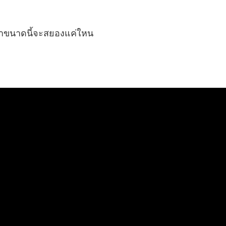
ินมาขนาดนี้จะสยองแค่ใหน