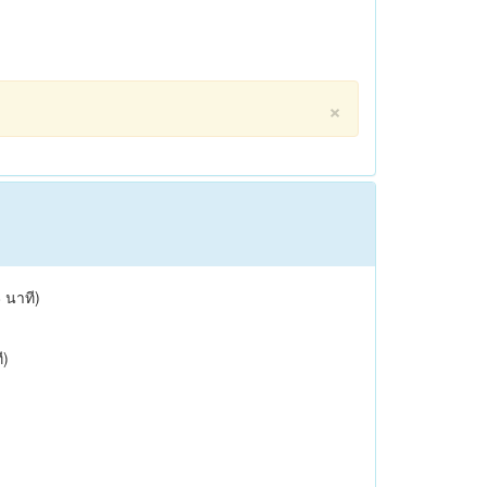
×
8 นาที)
ี)