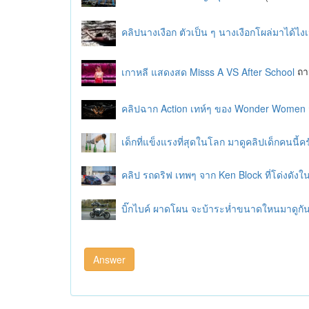
คลิปนางเงือก ตัวเป็น ๆ นางเงือกโผล่มาได้ไงเ
เกาหลี แสดงสด Misss A VS After School
ถา
คลิปฉาก Action เทห์ๆ ของ Wonder Women จ
เด็กที่แข็งแรงที่สุดในโลก มาดูคลิปเด็กคนนี้
คลิป รถดริฟ เทพๆ จาก Ken Block ที่โด่งดัง
บิ๊กไบค์ ผาดโผน จะบ้าระห่ำขนาดใหนมาดูกั