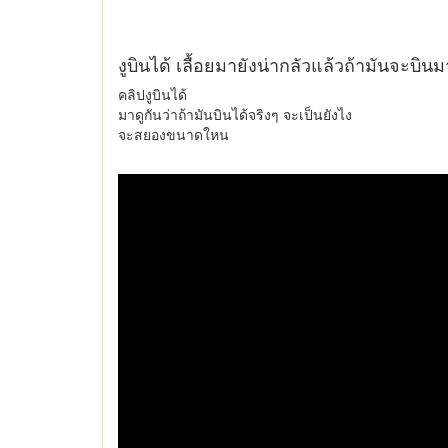
งูบินได้ เลื้อยมายังน่ากลัวแล้วถ้ามันจะบ
คลิปงูบินได้
มาดูกันว่าถ้ามันบินได้จริงๆ จะเป็นยังไง
จะสยองขนาดใหน