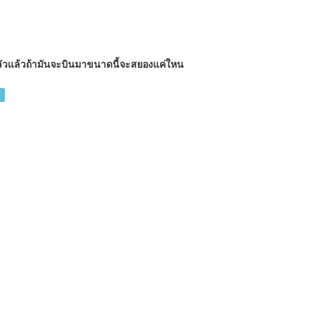
่ากลัวแล้วถ้ามันจะบินมาขนาดนี้จะสยองแค่ใหน
0