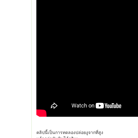
คลิปนี้เป็นการทดลองปล่อยงูจากที่สูง