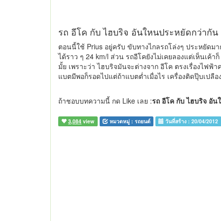
รถ อีโค กับ ไฮบริจ อันใหนประหยัดกว่ากัน
ตอนนี้ใช้ Prius อยู่ครับ ขับทางไกลรถโล่งๆ ประหยัดม
ได้ราว ๆ 24 km/l ส่วน รถอีโคยังไม่เคยลองแต่เห็นเค้าก็
มั้ย เพราะว่า ไฮบริจมันจะต่างจาก อีโค ตรงเรื่องไฟฟ้
แบตมีพอก็รอดไปแต่ถ้าแบตต่ำเมื่อไร เครื่องติดปุ๊บเปลือ
ถ้าชอบบทความนี้ กด Like เลย :
รถ อีโค กับ ไฮบริจ อั
3,084
view
หมวดหมู่ :
รถยนต์
วันที่สร้าง :
20/04/2012