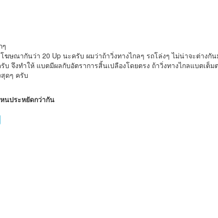
ากๆ
 โฆษณากันว่า 20 Up นะครับ ผมว่าถ้าวิ่งทางไกลๆ รถโล่งๆ ไม่น่าจะต่างกันมาก 
าครับ จึงทำให้ แบตมีผลกับอัตราการสิ้นเปลืองโดยตรง ถ้าวิ่งทางไกลแบตเต็
งสุดๆ ครับ
นใหนประหยัดกว่ากัน