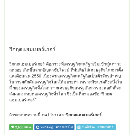
วิกฤตแฮมเบอร์เกอร์
วิกฤตแฮมเบอร์เกอร์ คือภาวะที่เศรษฐกิจสหรัฐฯเริ่มเข้าสู่สภาวะ
ถดถอย เกิดขึ้นจากปัญหาซับไพรม์ ที่พ่นพิษใส่เศรษฐกิจโลกมาตั้ง
แต่เดือนก.ค.2550 เนื่องจากเศรษฐกิจสหรัฐถือเป็นตัวจักรสำคัญ
ในการผลักดันเศรษฐกิจโลกให้ขยายตัว เพราะมีขนาดถึงหนึ่งใน
สี่ ของเศรษฐกิจทั้งโลก หากเศรษฐกิจสหรัฐเกิดการชะลอตัวก็จะ
ส่งผลกระทบต่อเศรษฐกิจทั่วโลก จึงเป็นที่มาของชื่อ “วิกฤต
แฮมเบอร์เกอร์”
ถ้าชอบบทความนี้ กด Like เลย :
วิกฤตแฮมเบอร์เกอร์
2,605
view
หมวดหมู่ :
คำถามทั่วไป
วันที่สร้าง :
27/09/2011