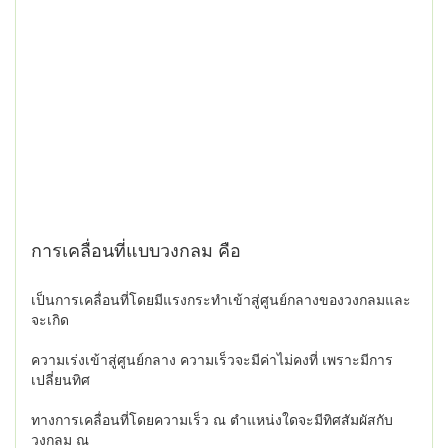
การเคลื่อนที่แบบวงกลม คือ
เป็นการเคลื่อนที่โดยมีแรงกระทำเข้าสู่ศูนย์กลางของวงกลมและ
จะเกิด
ความเร่งเข้าสู่ศูนย์กลาง ความเร็วจะมีค่าไม่คงที่ เพราะมีการ
เปลี่ยนทิศ
ทางการเคลื่อนที่โดยความเร็ว ณ ตำแหน่งใดจะมีทิศสัมผัสกับ
วงกลม ณ