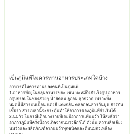
เป็นภูมิแพ้ไม่ควรทานอาหารประเภทใดบ้าง
อาหารที่ไม่ควรทานของคนที่เป็นภูมแพ้
1.อาหารที่อยู่ในกลุ่มอาหารขยะ เช่น บะหมี่กึ่งสำเร็จรูป อาหาร
กรุบกรอบในซองสวยๆ น้ำอัดลม ลูกอม ลูกกวาด เพราะทั้ง
หมดนี้มีสารปนเปื้อน แต่งสี แต่งกลิ่น ตลอดจนสารกันบูด สารกัน
เชื้อรา สารเหล่านี้จะกระตุ้นทำให้อาการของภูมิแพ้กำเริบได้
2.นมวัว ในกรณีเด็กบางรายที่เคยมีอาการแพ้นมวัว ให้สงสัยว่า
อาการภูมิแพ้ครั้งนี้อาจเกิดจากนมวัวอีกก็ได้ ดังนั้น ควรหลีกเลี่ยง
นมวัวและผลิตภัณฑ์จากนมวัวทุกชนิดและดื่มนมถั่วเหลือง