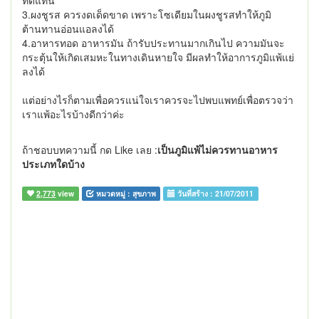
ทดแทน
3.ผงชูรส ควรงดเด็ดขาด เพราะโซเดียมในผงชูรสทำให้ภูมิ
ต้านทานอ่อนแอลงได้
4.อาหารทอด อาหารมัน ถ้ารับประทานมากเกินไป ความมันจะ
กระตุ้นให้เกิดเสมหะในทางเดินหายใจ มีผลทำให้อาการภูมิแพ้แย่
ลงได้
แต่อย่างไรก็ตามเพื่อควรแน่ใจเราควรจะไปพบแพทย์เพื่อตรวจว่า
เราแพ้อะไรบ้างดีกว่าค่ะ
ถ้าชอบบทความนี้ กด Like เลย :
เป็นภูมิแพ้ไม่ควรทานอาหาร
ประเภทใดบ้าง
2,773
view
หมวดหมู่ :
สุขภาพ
วันที่สร้าง :
21/07/2011