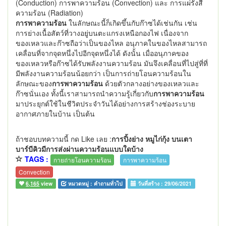
(Conduction) การพาความร้อน (Convection) และ การแผ่รังสี
ความร้อน (Radiation)
การพาความร้อน
ในลักษณะนี้ก็เกิดขึ้นกับก๊าซได้เช่นกัน เช่น
การย่างเนื้อสัตว์ที่วางอยู่บนตะแกรงเหนือกองไฟ เนื่องจาก
ของเหลวและก๊าซถือว่าเป็นของไหล อนุภาคในของไหลสามารถ
เคลื่อนที่จากจุดหนึ่งไปอีกจุดหนึ่งได้ ดังนั้น เมื่ออนุภาคของ
ของเหลวหรือก๊าซได้รับพลังงานความร้อน มันจึงเคลื่อนที่ไปสู่ที่ที่
มีพลังงานความร้อนน้อยกว่า เป็นการถ่ายโอนความร้อนใน
ลักษณะของ
การพาความร้อน
ด้วยตัวกลางอย่างของเหลวและ
ก๊าซนั่นเอง ทั้งนี้เราสามารถนำความรู้เกี่ยวกับ
การพาความร้อน
มาประยุกต์ใช้ในชีวิตประจำวันได้อย่างการสร้างช่องระบาย
อากาศภายในบ้าน เป็นต้น
ถ้าชอบบทความนี้ กด Like เลย :
การปิ้งย่าง หมูไก่กุ้ง บนเตา
บาร์บีคิวมีการส่งผ่านความร้อนแบบใดบ้าง
TAGS :
กายถ่ายโอนความร้อน
การพาความร้อน
Convection
6,165
view
หมวดหมู่ :
คำถามทั่วไป
วันที่สร้าง :
29/06/2021