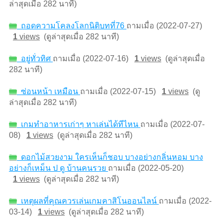
ล่าสุดเมื่อ 282 นาที)
ถอดความโคลงโลกนิติบทที่76
ถามเมื่อ (2022-07-27)
1
views
(ดูล่าสุดเมื่อ 282 นาที)
อยู่ทั่วทิศ
ถามเมื่อ (2022-07-16)
1
views
(ดูล่าสุดเมื่อ
282 นาที)
ซ่อนหน้า เหมือน
ถามเมื่อ (2022-07-15)
1
views
(ดู
ล่าสุดเมื่อ 282 นาที)
เกมทำอาหารเก่าๆ หาเล่นได้ทีไหน
ถามเมื่อ (2022-07-
08)
1
views
(ดูล่าสุดเมื่อ 282 นาที)
ดอกไม้สวยงาม ใครเห็นก็ชอบ บางอย่างกลิ่นหอม บาง
อย่างก็เหม็น ป ดู บ้านคนรวย
ถามเมื่อ (2022-05-20)
1
views
(ดูล่าสุดเมื่อ 282 นาที)
เหตุผลที่คุณควรเล่นเกมคาสิโนออนไลน์
ถามเมื่อ (2022-
03-14)
1
views
(ดูล่าสุดเมื่อ 282 นาที)