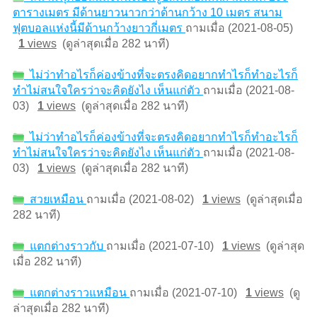
ตารางเมตร มีด้านยาวนาวกว่าด้านกว้าง 10 เมตร สนาม
ฟุตบอลแห่งนี้มีด้านกว้างยาวกี่เมตร
ถามเมื่อ (2021-08-05)
1
views
(ดูล่าสุดเมื่อ 282 นาที)
ไม่ว่าทำอไรก็ค่องข้างที่จะตรงคิดอยากทำไรก็ทำอะไรก็
ทำไม่สนใจใครว่าจะคิดยังไง เห็นแก่ตัว
ถามเมื่อ (2021-08-
03)
1
views
(ดูล่าสุดเมื่อ 282 นาที)
ไม่ว่าทำอไรก็ค่องข้างที่จะตรงคิดอยากทำไรก็ทำอะไรก็
ทำไม่สนใจใครว่าจะคิดยังไง เห็นแก่ตัว
ถามเมื่อ (2021-08-
03)
1
views
(ดูล่าสุดเมื่อ 282 นาที)
สวยเหมือน
ถามเมื่อ (2021-08-02)
1
views
(ดูล่าสุดเมื่อ
282 นาที)
แตกต่างราวกับ
ถามเมื่อ (2021-07-10)
1
views
(ดูล่าสุด
เมื่อ 282 นาที)
แตกต่างราวแหมือน
ถามเมื่อ (2021-07-10)
1
views
(ดู
ล่าสุดเมื่อ 282 นาที)