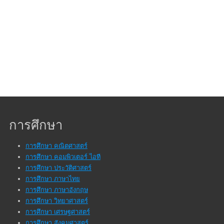
การศึกษา
การศึกษา คณิตศาสตร์
การศึกษา คอมพิวเตอร์ ไอที
การศึกษา ประวัติศาสตร์
การศึกษา ภาษาไทย
การศึกษา ภาษาอังกฤษ
การศึกษา วิทยาศาสตร์
การศึกษา เศรษฐศาสตร์
การศึกษา สังคมศาสตร์