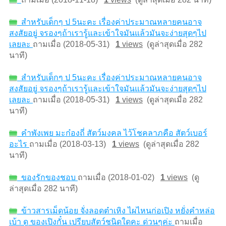
สำหรับเด็กๆ ป 5นะคะ เรื่องค่าประมาณหลายคนอาจ
สงสัยอยู่ จรองๆถ้าเรารู้และเข้าใจมันแล้วมันจะง่ายสุดๆไป
เลยละ
ถามเมื่อ (2018-05-31)
1
views
(ดูล่าสุดเมื่อ 282
นาที)
สำหรับเด็กๆ ป 5นะคะ เรื่องค่าประมาณหลายคนอาจ
สงสัยอยู่ จรองๆถ้าเรารู้และเข้าใจมันแล้วมันจะง่ายสุดๆไป
เลยละ
ถามเมื่อ (2018-05-31)
1
views
(ดูล่าสุดเมื่อ 282
นาที)
คำพังเพย มะก๋องถี่ สัตว์มงคล ไว้โชคลาภคือ สัตว์เบอร์
อะไร
ถามเมื่อ (2018-03-13)
1
views
(ดูล่าสุดเมื่อ 282
นาที)
ของรักของชอบ
ถามเมื่อ (2018-01-02)
1
views
(ดู
ล่าสุดเมื่อ 282 นาที)
ข้าวสารเม็ดน้อย จั่งลอดต๋าเหิง ไผไหนก่อเปิง หยั่งคำหล่อ
เบ้า ดู ของเปิงกั๋น เปรียบสัตว์ชนิดใดคะ ด่วนๆค่ะ
ถามเมื่อ