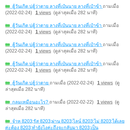
ฮู้วันเกิด บ่ฮู้ว่าตาย ลางที่เป๋นนาย ลางที่เป๋าข้า
ถามเมื่อ
(2022-02-24)
1
views
(ดูล่าสุดเมื่อ 282 นาที)
ฮู้วันเกิด บ่ฮู้ว่าตาย ลางที่เป๋นนาย ลางที่เป๋าข้า
ถามเมื่อ
(2022-02-24)
1
views
(ดูล่าสุดเมื่อ 282 นาที)
ฮู้วันเกิด บ่ฮู้ว่าตาย ลางที่เป๋นนาย ลางที่เป๋าข้า
ถามเมื่อ
(2022-02-24)
1
views
(ดูล่าสุดเมื่อ 282 นาที)
ฮู้วันเกิด บ่ฮู้ว่าตาย ลางที่เป๋นนาย ลางที่เป๋าข้า
ถามเมื่อ
(2022-02-24)
1
views
(ดูล่าสุดเมื่อ 282 นาที)
ฮู้วันเกิด บ่ฮู้ว่าตาย
ถามเมื่อ (2022-02-24)
1
views
(ดู
ล่าสุดเมื่อ 282 นาที)
กลมเหมือนอะไร?
ถามเมื่อ (2022-02-22)
1
views
(ดู
ล่าสุดเมื่อ 282 นาที)
จำห 8203;รัส 8203;ผ่าน 8203;ไลน์ 8203;ไม่ 8203;ได้เลย
ค่ะต้อง 8203;ทำยังไงค่ะถึงจะกลับมา 8203;เป็น