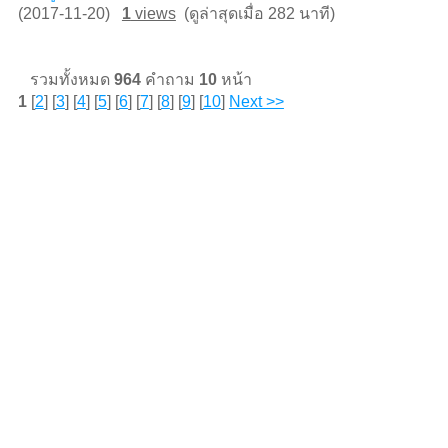
(2017-11-20)
1
views
(ดูล่าสุดเมื่อ 282 นาที)
รวมทั้งหมด
964
คำถาม
10
หน้า
1
[
2
] [
3
] [
4
] [
5
] [
6
] [
7
] [
8
] [
9
] [
10
]
Next >>