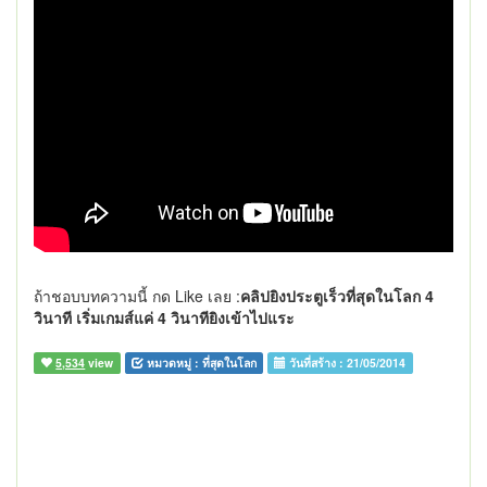
ถ้าชอบบทความนี้ กด Like เลย :
คลิปยิงประตูเร็วที่สุดในโลก 4
วินาที เริ่มเกมส์แค่ 4 วินาทียิงเข้าไปแระ
5,534
view
หมวดหมู่ :
ที่สุดในโลก
วันที่สร้าง :
21/05/2014