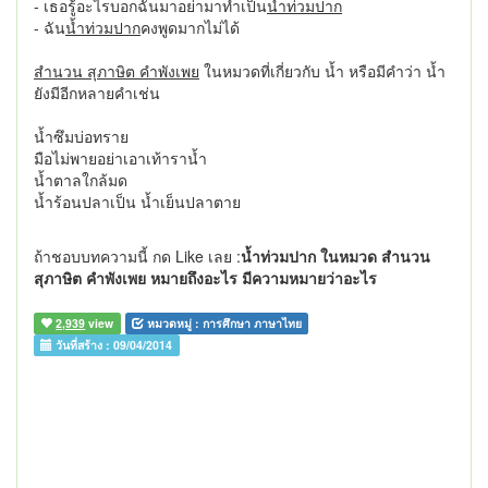
- เธอรู้อะไรบอกฉันมาอย่ามาทำเป็น
น้ำท่วมปาก
- ฉัน
น้ำท่วมปาก
คงพูดมากไม่ได้
สำนวน สุภาษิต คำพังเพย
ในหมวดที่เกี่ยวกับ น้ำ หรือมีคำว่า น้ำ
ยังมีอีกหลายคำเช่น
น้ำซึมบ่อทราย
มือไม่พายอย่าเอาเท้าราน้ำ
น้ำตาลใกล้มด
น้ำร้อนปลาเป็น น้ำเย็นปลาตาย
ถ้าชอบบทความนี้ กด Like เลย :
น้ำท่วมปาก ในหมวด สำนวน
สุภาษิต คำพังเพย หมายถึงอะไร มีความหมายว่าอะไร
2,939
view
หมวดหมู่ :
การศึกษา ภาษาไทย
วันที่สร้าง :
09/04/2014