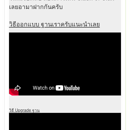
เลยอามาฝากกันครับ
วิธีออกแบบ ฐานเราครับแนะนำเลย
วิธี Upgrade ฐาน