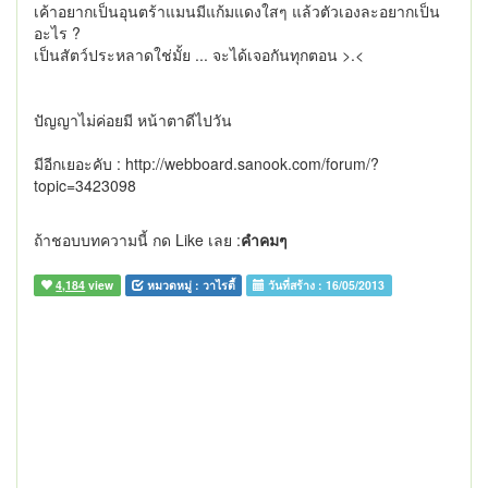
เค้าอยากเป็นอุนตร้าแมนมีแก้มแดงใสๆ แล้วตัวเองละอยากเป็น
อะไร ?
เป็นสัตว์ประหลาดใช่มั้ย ... จะได้เจอกันทุกตอน >.<
ปัญญาไม่ค่อยมี หน้าตาดีไปวัน
มีอีกเยอะคับ : http://webboard.sanook.com/forum/?
topic=3423098
ถ้าชอบบทความนี้ กด Like เลย :
คำคมๆ
4,184
view
หมวดหมู่ :
วาไรตี้
วันที่สร้าง :
16/05/2013