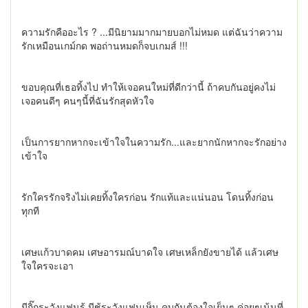
ความรักคืออะไร ? ...มีนิยามมากมายบอกไม่หมด แต่ฉันว่าความ
รักเหมือนเกม์กด พอถ่านหมดก็จบเกมส์ !!!
ขอบคุณที่เธอทิ้งไป ทำให้เจอคนใหม่ที่ดีกว่านี้ ถ้าคบกันอยู่คงไม่
เจอคนดีๆ คนๆนี้ที่ฉันรักสุดหัวใจ
เป็นการยากหากจะเข้าใจในความรัก...และยากนักหากจะรักอย่าง
เข้าใจ
รักใครรักจริงไม่เคยทิ้งใครก่อน รักแท้และแน่นอน โดนทิ้งก่อน
ทุกที
เศษแก้วบาดคม เศษอารมณ์บาดใจ เศษเหล็กยังขายได้ แล้วเศษ
ใจใครจะเอา
มีกิ๊กระวังแฟนรู้ มีชู้ระวังแฟนเห็น คบกันต้องใจเย็นๆ ค่อยๆเน้นที่