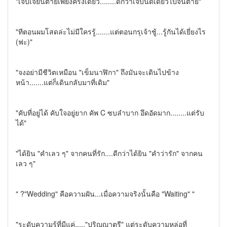
"เจ็บเจียนตายเพียงครั้งเดียว........ดีกว่าเจ็บนิดเดียวไปจนตาย"
"ทีตอนผมโสดล่ะไม่มีใครรู้.......แต่ตอนกรุเจ้าชู้...รู้กันได้เยี่ยงไร
(ฟะ)"
"จงอย่ามีชีวิตเหมือน "เข็มนาฬิกา" ถึงมันจะเดินไปข้าง
หน้า.......แต่ก็เดินกลับมาที่เดิม"
"คับที่อยู่ได้ คับใจอยู่ยาก คัพ C ซบลำบาก อึดอัดมาก........แต่รับ
ได้"
"ได้ยิน "คำเลว ๆ" จากคนที่รัก....ดีกว่าได้ยิน "คำว่ารัก" จากคน
เลว ๆ"
" ?"Wedding" คือความฝัน...เมื่อความจริงนั้นคือ "Waiting" "
"ระดับความรู้ที่มีแค่....."ปริญญาตรี" แต่ระดับความหล่อที่