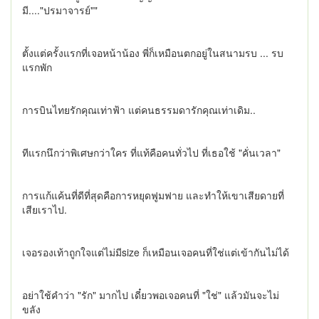
มี...."ปรมาจารย์""
ตั้งแต่ครั้งแรกที่เจอหน้าน้อง พี่ก็เหมือนตกอยู่ในสนามรบ ... รบ
แรกพัก
การบินไทยรักคุณเท่าฟ้า แต่คนธรรมดารักคุณเท่าเดิม..
ทีแรกนึกว่าพิเศษกว่าใคร ที่แท้คือคนทั่วไป ที่เธอใช้ "คั่นเวลา"
การแก้แค้นที่ดีที่สุดคือการหยุดฟูมฟาย และทำให้เขาเสียดายที่
เสียเราไป.
เจอรองเท้าถูกใจแต่ไม่มีsize ก็เหมือนเจอคนที่ใช่แต่เข้ากันไม่ได้
อย่าใช้คำว่า "รัก" มากไป เดี๋ยวพอเจอคนที่ "ใช่" แล้วมันจะไม่
ขลัง