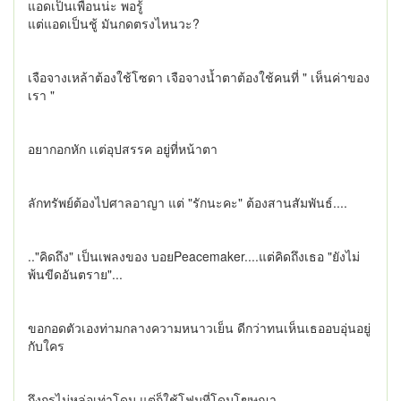
แอดเป็นเพื่อนน่ะ พอรู้
แต่แอดเป็นชู้ มันกดตรงไหนวะ?
เจือจางเหล้าต้องใช้โซดา เจือจางน้ำตาต้องใช้คนที่ " เห็นค่าของ
เรา "
อยากอกหัก เเต่อุปสรรค อยู่ที่หน้าตา
ลักทรัพย์ต้องไปศาลอาญา แต่ "รักนะคะ" ต้องสานสัมพันธ์....
.."คิดถึง" เป็นเพลงของ บอยPeacemaker....แต่คิดถึงเธอ "ยังไม่
พ้นขีดอันตราย"...
ขอกอดตัวเองท่ามกลางความหนาวเย็น ดีกว่าทนเห็นเธออบอุ่นอยู่
กับใคร
ถึงกรูไม่หล่อเท่าโดม แต่ก็ใช้โฟมที่โดมโฆษณา