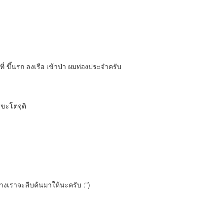
ที่ ขึ้นรถ ลงเรือ เข้าป่า ผมท่องประจำครับ
ุขะโตจุติ
างเราจะสืบค้นมาให้นะครับ :")