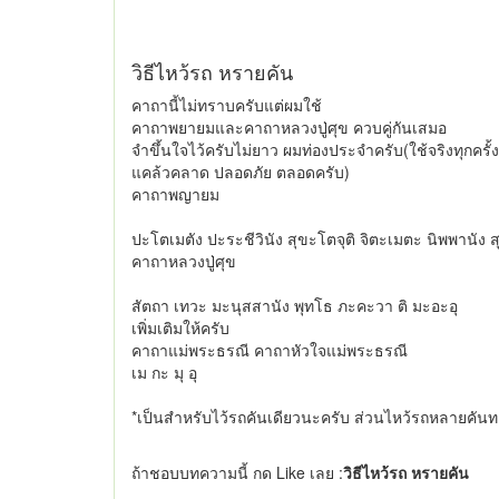
วิธีไหว้รถ หรายคัน
คาถานี้ไม่ทราบครับแต่ผมใช้
คาถาพยายมและคาถาหลวงปู่ศุข ควบคู่กันเสมอ
จำขึ้นใจไว้ครับไม่ยาว ผมท่องประจำครับ(ใช้จริงทุกครั้ง
แคล้วคลาด ปลอดภัย ตลอดครับ)
คาถาพญายม
ปะโตเมตัง ปะระชีวินัง สุขะโตจุติ จิตะเมตะ นิพพานัง ส
คาถาหลวงปู่ศุข
สัตถา เทวะ มะนุสสานัง พุทโธ ภะคะวา ติ มะอะอุ
เพิ่มเติมให้ครับ
คาถาแม่พระธรณี คาถาหัวใจแม่พระธรณี
เม กะ มุ อุ
*เป็นสำหรับไว้รถคันเดียวนะครับ ส่วนไหว้รถหลายคันท
ถ้าชอบบทความนี้ กด Like เลย :
วิธีไหว้รถ หรายคัน