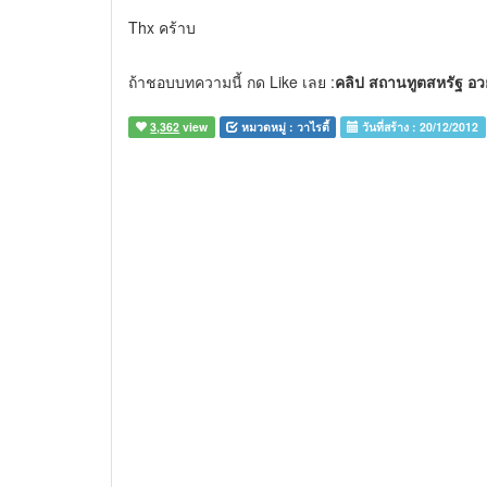
Thx คร้าบ
ถ้าชอบบทความนี้ กด Like เลย :
คลิป สถานทูตสหรัฐ อว
3,362
view
หมวดหมู่ :
วาไรตี้
วันที่สร้าง :
20/12/2012