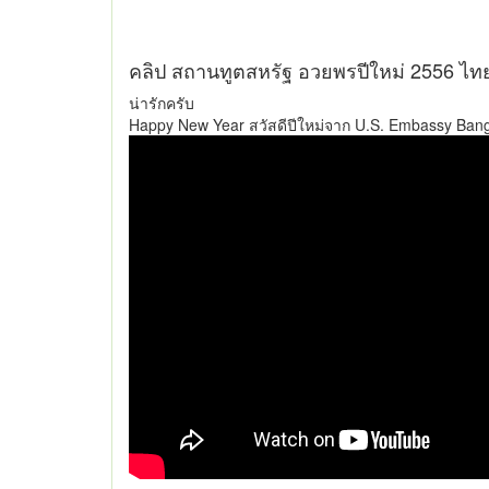
คลิป สถานทูตสหรัฐ อวยพรปีใหม่ 2556 ไทย
น่ารักครับ
Happy New Year สวัสดีปีใหม่จาก U.S. Embassy Ban