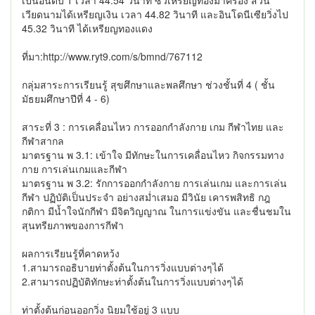
เป็นอันดับ 1 เวลา 44.54 วินาที ซิวเหรียญทองมาครอง ส่วน
เวียดนามได้เหรียญเงิน เวลา 44.82 วินาที และอินโดนีเซียวิ่งไป
45.32 วินาที ได้เหรียญทองแดง
ที่มา:http://www.ryt9.com/s/bmnd/767112
กลุ่มสาระการเรียนรู้ สุขศึกษาและพลศึกษา ช่วงชั้นที่ 4 ( ชั้น
มัธยมศึกษาปีที่ 4 - 6)
สาระที่ 3 : การเคลื่อนไหว การออกกำลังกาย เกม กีฬาไทย และ
กีฬาสากล
มาตรฐาน พ 3.1: เข้าใจ มีทักษะในการเคลื่อนไหว กิจกรรมทาง
กาย การเล่นเกมและกีฬา
มาตรฐาน พ 3.2: รักการออกกำลังกาย การเล่นเกม และการเล่น
กีฬา ปฏิบัติเป็นประจำ อย่างสม่ำเสมอ มีวินัย เคารพสิทธิ กฎ
กติกา มีน้ำใจนักกีฬา มีจิตวิญญาณ ในการแข่งขัน และชื่นชมใน
สุนทรียภาพของการกีฬา
ผลการเรียนรู้ที่คาดหว้ง
1.สามารถอธิบายท่าตั้งต้นในการวิ่งแบบต่างๆได้
2.สามารถปฏิบัติทักษะท่าตั้งต้นในการวิ่งแบบต่างๆได้
ท่าตั้งต้นก่อนออกวิ่ง นิยมใช้อยู่ 3 แบบ