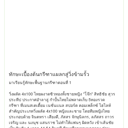
ทักษะเบื้องต้นกรีฑาแผลกสู่วิ่งข้ามรั้ว
มาเรียนรู้ทักษะพื้นฐานกรีฑาตอนที่ 1
วิ่งผลัด 4x100 ไทยผงาดซิวทองทั้งชายหญิง "โจ๊ก" สิทธิชัย สุวร
ประทีป ประกาศอำลาลู่ กำปั้นไทยไม่พลาดเก็บ 5ทองรวด
กรีฑา ที่เมนสเตเดี้ยม เนชั่นแนล สปอร์ต คอมเพล็กซ์ ไฮไลท์
สำคัญประเภทวิ่งผลัด 4x100 หญิงและชาย โดยทีมหญิงไทย
ประกอบด้วย จินตหรา เสียงดี, ภัสสร จักษุนิลกร, ลภัสสร ถาวร
เจริญ และ นงนุช แสนราช ไม่ทำให้แฟนๆ ผิดหวัง เข้าเส้นชัย