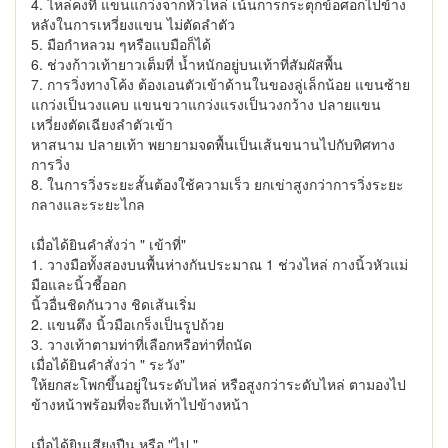
4. ไหล่คงที่ แขนแกว่งจากหัวไหล่ เน้นการกระตุกข้อศอกไปข้าง
หลังในการเหวี่ยงแขน ไม่ตัดลำตัว
5. มือกำหลวม ๆหรือแบมือก็ได้
6. ช่วงก้าวเท้ายาวเต็มที่ น้ำหนักอยู่บนเท้าที่สัมผัสพื้น
7. การวิ่งทางโค้ง ต้องเอนตัวเข้าด้านในของลู่เล็กน้อย แขนซ้าย
แกว่งเป็นวงแคบ แขนขวาแกว่งแรงเป็นวงกว้าง ปลายแขน
เหวี่ยงตัดเฉียงลำตัวเข้า
หาสนาม ปลายเท้า พยายามจดพื้นเป็นเส้นขนานไปกับทิศทาง
การวิ่ง
8. ในการวิ่งระยะสั้นต้องใช้ความเร็ว ยกเข่าสูงกว่าการวิ่งระยะ
กลางและระยะไกล
เมื่อได้ยินคำสั่งว่า " เข้าที่"
1. วางมือทั้งสองบนพื้นห่างกันประมาณ 1 ช่วงไหล่ กางนิ้วหัวแม่
มือและนิ้วชี้ออก
นิ้วอื่นชิดกันวาง ชิดเส้นเริ่ม
2. แขนตึง นิ้วมือเกร็งเป็นรูปถ้วย
3. วางเท้าตามท่าที่เลือกหรือท่าที่ถนัด
เมื่อได้ยินคำสั่งว่า " ระวัง"
ให้ยกสะโพกขึ้นอยู่ในระดับไหล่ หรือสูงกว่าระดับไหล่ ตามองไป
ข้างหน้าพร้อมที่จะถีบเท้าไปข้างหน้า
เมื่อได้ยินเสียงปืน หรือ "ไป "