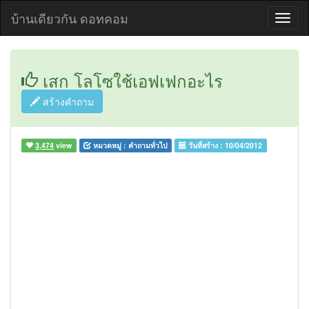
บ้านเดียวกัน ดอทคอม
เสก โลโซใช้เอฟเฟกอะไร
สร้างคำถาม
3,474
view
หมวดหมู่ :
คำถามทั่วไป
วันที่สร้าง :
10/04/2012