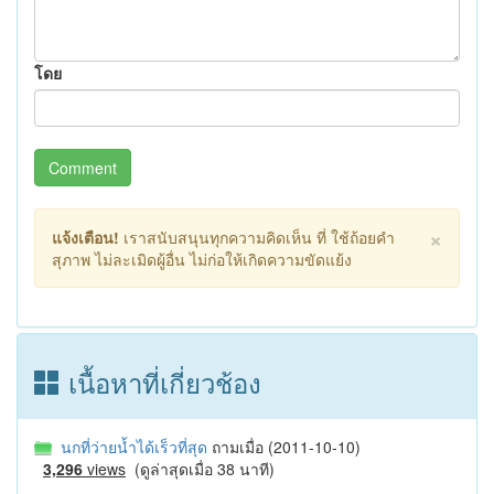
โดย
Comment
×
แจ้งเตือน!
เราสนับสนุนทุกความคิดเห็น ที่ ใช้ถ้อยคำ
สุภาพ ไม่ละเมิดผู้อื่น ไม่ก่อให้เกิดความขัดแย้ง
เนื้อหาที่เกี่ยวช้อง
นกที่ว่ายน้ำได้เร็วที่สุด
ถามเมื่อ (2011-10-10)
3,296
views
(ดูล่าสุดเมื่อ 38 นาที)