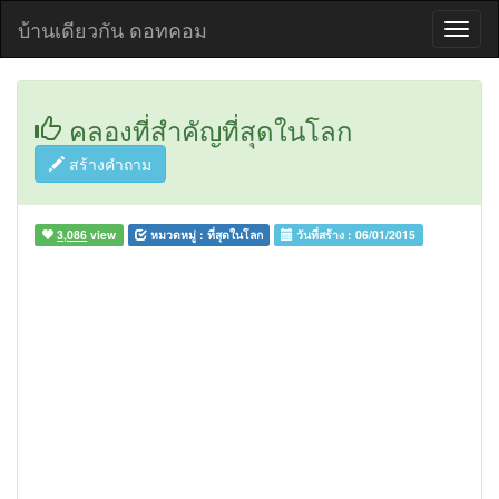
บ้านเดียวกัน ดอทคอม
คลองที่สำคัญที่สุดในโลก
สร้างคำถาม
3,086
view
หมวดหมู่ :
ที่สุดในโลก
วันที่สร้าง :
06/01/2015