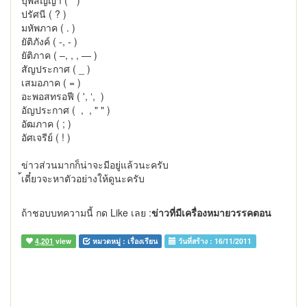
บุพสัญญา ( " )
ปรัศนี ( ? )
มหัพภาค ( . )
ยัติภังค์ ( -, ‐ )
ยัติภาค ( ‒, , , ― )
สัญประกาศ ( _ )
เสมอภาค ( = )
อะพอสทรอฟี ( ', ʻ,  )
อัญประกาศ (  ,  , " " )
อัฒภาค ( ; )
อัศเจรีย์ ( ! )
ข่าวส่วนมากก็น่าจะมีอยู่แล้วนะครับ
้เดี๋ยวจะหาตัวอย่างให้ดูนะครับ
ถ้าชอบบทความนี้ กด Like เลย :
ข่าวที่มีเครื่องหมายวรรคตอน
4,201
view
หมวดหมู่ :
เรื่องเรียน
วันที่สร้าง :
16/11/2011