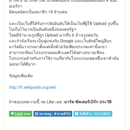
มาร์ค สามารถทำให้เวบไซต์ของเขาเป็นที่นิยมติดอันดับ 6 ของ
อเมริกา
มีคนสมัครเป็นสมาชิก 19 ล้านคน
และเป็นเว็บที่ได้รับการจัดอันดับให้เป็นเว็บที่ผู้ใช้ Upload รูปขึ้น
ไปเก็บไว้มากเป็นอันดับหนึ่งของสหรัฐฯ
โดยมีจำนวนรูปที่ถูก Upload มากถึง 6 ล้านรูปต่อวัน
และกำลังเริ่มจะเป็นคู่แข่งกับ Google และเว็บยักษ์ใหญ่อื่นๆ
มาร์คมีแววเก่งมาตั้งแต่เด็กด้วยวัยเพียงประถมเท่านั้นเขา
สามารถเขียนโปรแกรมคอมพิวเอตร์ได้อย่างสบายเขียน
โปรแกรมสำหรับการใช้งานเกี่ยวกับโปรแกรมเพลงซึ่งเขาทำมัน
ออกมาได้ดีมาก
ข้อมูลเพิ่มเติม
http://th.wikipedia.org/wiki
ถ้าชอบบทความนี้ กด Like เลย :
มาร์ค ซัคเคอร์เบิร์ก ประวัติ
2,659
view
หมวดหมู่ :
คำถามทั่วไป
วันที่สร้าง :
04/11/2014