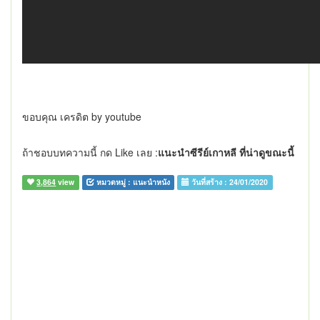
ขอบคุณ เครดิต by youtube
ถ้าชอบบทความนี้ กด Like เลย :
แนะนำซีรีย์เกาหลี ที่น่าดูขณะนี้
3,864
view
หมวดหมู่ :
แนะนำหนัง
วันที่สร้าง :
24/01/2020