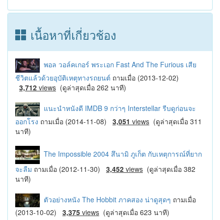
เนื้อหาที่เกี่ยวช้อง
พอล วอล์คเกอร์ พระเอก Fast And The Furious เสีย
ชีวิตแล้วด้วยอุบัติเหตุทางรถยนต์
ถามเมื่อ (2013-12-02)
3,712
views
(ดูล่าสุดเมื่อ 262 นาที)
แนะนำหนังดี IMDB 9 กว่าๆ Interstellar รีบดูก่อนจะ
ออกโรง
ถามเมื่อ (2014-11-08)
3,051
views
(ดูล่าสุดเมื่อ 311
นาที)
The Impossible 2004 สึนามิ ภูเก็ต กับเหตุการณ์ที่ยาก
จะลืม
ถามเมื่อ (2012-11-30)
3,452
views
(ดูล่าสุดเมื่อ 382
นาที)
ตัวอย่างหนัง The Hobbit ภาคสอง น่าดูสุดๆ
ถามเมื่อ
(2013-10-02)
3,375
views
(ดูล่าสุดเมื่อ 623 นาที)