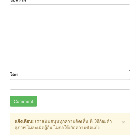
โดย
Comment
×
แจ้งเตือน!
เราสนับสนุนทุกความคิดเห็น ที่ ใช้ถ้อยคำ
สุภาพ ไม่ละเมิดผู้อื่น ไม่ก่อให้เกิดความขัดแย้ง