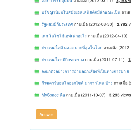
คลิปการรบสุดมัน
ถามเมื่อ (2012-03-11)
3,168
v
ปรัชญานิยมในสมัยเฮลเลนิสติกมีลักษณะเป็น
ถามเ
รัฐผสมมีกี่ประเทศ
ถามเมื่อ (2012-08-30)
2,782
v
เสก โลโซใช้เอฟเฟกอะไร
ถามเมื่อ (2012-04-10)
ประเทศใดมี คลอง มากที่สุดในโลก
ถามเมื่อ (201
ประเทศไทยมีกีกระทรวง
ถามเมื่อ (2011-07-11)
1
จงยกตัวอย่างกาารอ่านออกเสียงที่เป็นทางการมา 6 
ก๊าซคาร์บอนไดออกไซด์ มาจากไหน บ้าง
ถามเมื่อ
MySpace คือ
ถามเมื่อ (2011-10-07)
3,293
views