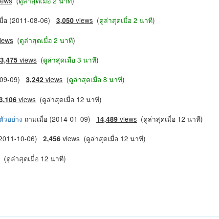
iews
(
ดูล่าสุดเมื่อ 2 นาที
)
มื่อ (2011-08-06)
3,050
views
(
ดูล่าสุดเมื่อ 2 นาที
)
iews
(
ดูล่าสุดเมื่อ 2 นาที
)
3,475
views
(
ดูล่าสุดเมื่อ 3 นาที
)
2-09-09)
3,242
views
(
ดูล่าสุดเมื่อ 8 นาที
)
3,106
views
(ดูล่าสุดเมื่อ 12 นาที)
ตัวอย่าง
ถามเมื่อ (2014-01-09)
14,489
views
(ดูล่าสุดเมื่อ 12 นาที)
 (2011-10-06)
2,456
views
(ดูล่าสุดเมื่อ 12 นาที)
(ดูล่าสุดเมื่อ 12 นาที)