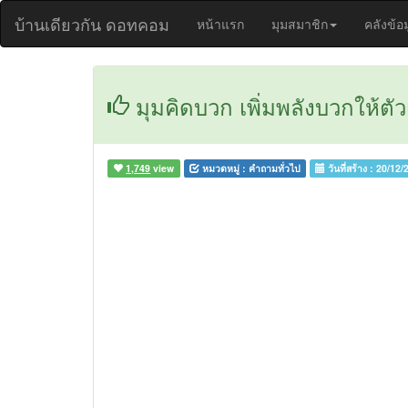
บ้านเดียวกัน ดอทคอม
หน้าแรก
มุมสมาชิก
คลังข้อ
มุมคิดบวก เพิ่มพลังบวกให้ตั
1,749
view
หมวดหมู่ :
คำถามทั่วไป
วันที่สร้าง :
20/12/