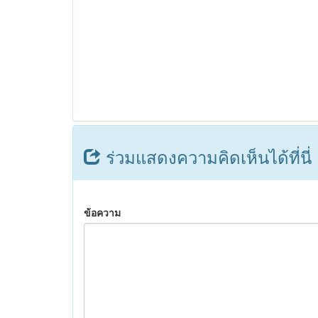
ร่วมแสดงความคิดเห็นได้ที่นี่
ข้อความ